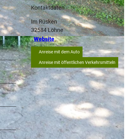
Kontaktdaten
Im Rüsken
32584
Löhne
Website
Anreise mit dem Auto
Anreise mit öffentlichen Verkehrsmitteln