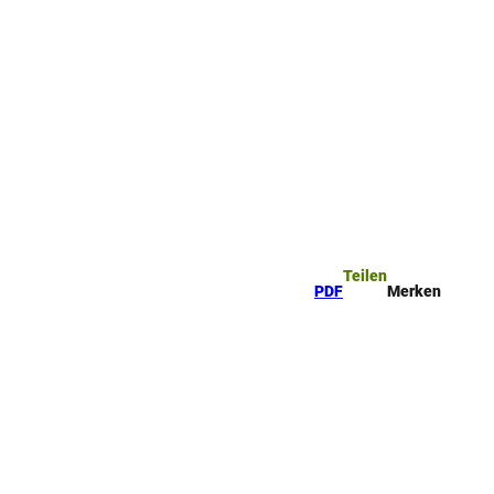
ttel
che
Teilen
PDF
Merken