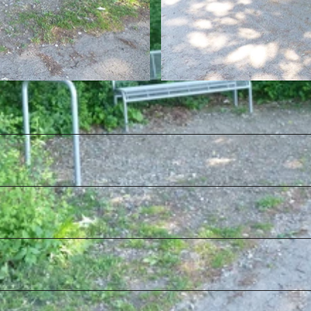
P
1
1
2
0
4
0
6
.
J
P
G