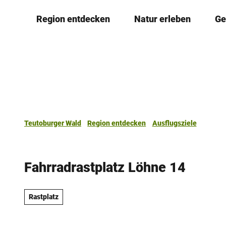
Z
Region entdecken
Natur erleben
Ge
u
m
I
n
h
a
l
t
Teutoburger Wald
Region entdecken
Ausflugsziele
Fahrradrastplatz Löhne 14
Rastplatz