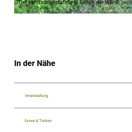
Der Fahrradrastplatz liegt östlich der Werre, w
©
CC-BY-SA
In der Nähe
Veranstaltung
Essen & Trinken