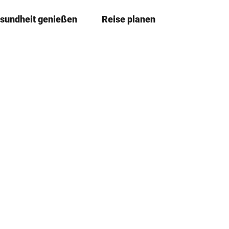
sundheit genießen
Reise planen
T
Merkze
Su
e
i
l
e
n