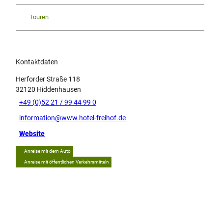
Touren
Kontaktdaten
Herforder Straße 118
32120
Hiddenhausen
+49 (0)52 21 / 99 44 99 0
information@www.hotel-freihof.de
Website
Anreise mit dem Auto
Anreise mit öffentlichen Verkehrsmitteln