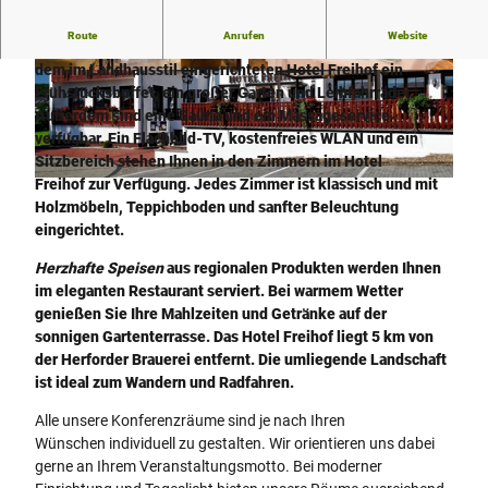
Route
Anrufen
Website
Am Rande des malerischen Weserberglandes erwarten Sie in
dem im Landhausstil eingerichteten Hotel Freihof ein
© (c) Florian Busch |
CC-BY-SA
© (c) Florian Busch |
CC-BY-SA
Frühstücksbuffet, ein großer Garten und Leihfahrräder.
Außerdem sind eine Sauna und ein Massageservice
verfügbar. Ein Flachbild-TV, kostenfreies WLAN und ein
Sitzbereich stehen Ihnen in den Zimmern im Hotel
Freihof zur Verfügung. Jedes Zimmer ist klassisch und mit
©
CC-BY-SA
Holzmöbeln, Teppichboden und sanfter Beleuchtung
eingerichtet.
Herzhafte Speisen
aus regionalen Produkten werden Ihnen
im eleganten Restaurant serviert. Bei warmem Wetter
genießen Sie Ihre Mahlzeiten und Getränke auf der
sonnigen Gartenterrasse. Das Hotel Freihof liegt 5 km von
der Herforder Brauerei entfernt. Die umliegende Landschaft
ist ideal zum Wandern und Radfahren.
Alle unsere Konferenzräume sind je nach Ihren
Wünschen individuell zu gestalten. Wir orientieren uns dabei
gerne an Ihrem Veranstaltungsmotto. Bei moderner