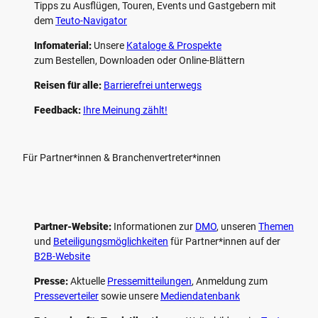
Tipps zu Ausflügen, Touren, Events und Gastgebern mit
dem
Teuto-Navigator
Infomaterial:
Unsere
Kataloge & Prospekte
zum Bestellen, Downloaden oder Online-Blättern
Reisen für alle:
Barrierefrei unterwegs
Feedback:
Ihre Meinung zählt!
Für Partner*innen & Branchenvertreter*innen
Partner-Website:
Informationen zur
DMO
, unseren ­
Themen
und
Beteiligungs­möglichkeiten
für Partner*innen auf der
B2B-Website
Presse:
Aktuelle
Pressemitteilungen
, Anmeldung zum
Presseverteiler
sowie unsere
Mediendatenbank