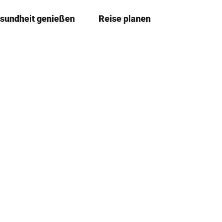
sundheit genießen
Reise planen
T
Merkze
Su
e
i
l
e
n