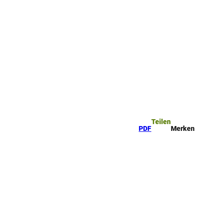
ttel
che
Teilen
PDF
Merken