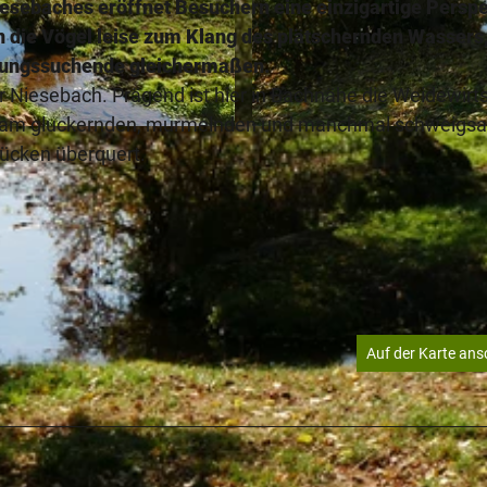
sebaches eröffnet Besuchern eine einzigartige Perspe
rn die Vögel leise zum Klang des plätschernden Wassers,
olungssuchende gleichermaßen.
der Niesebach. Prägend ist hier in Bachnähe die Weidewirt
ah am gluckernden, murmelnden und manchmal schweig
© K. Krajewski, (c) Kulturland Kreis Höxter
rücken überquert.
Auf der Karte an