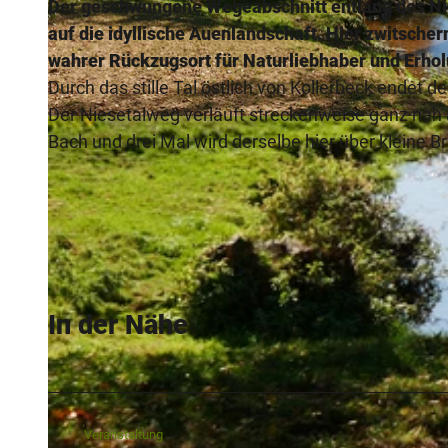
Der geschwungene Wegeabschnitt entlang des Nie
auf die idyllische Auenlandschaft. Hier zwitsche
wahrer Rückzugsort für Naturliebhaber und Erh
Durch das stille Tal östlich von Kollerbeck endet 
Der Niesetalweg verläuft streckenweise ganz n
© K. Krajewski, (c) Kulturland Kreis Höxter
Bach und drei Mal wird derselbe hier über kleine B
In der Nähe
Veranstaltung