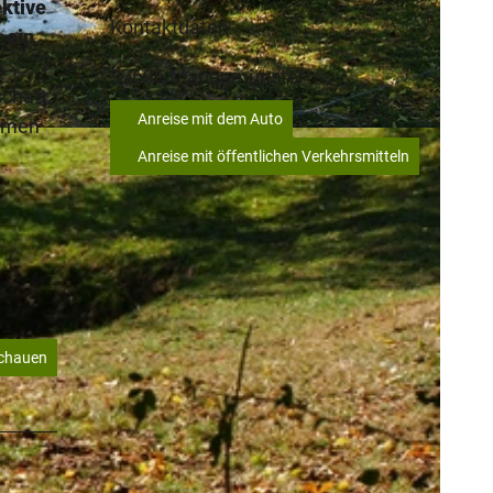
ktive
Kontaktdaten
 ein
37696
Marienmünster
schaft.
Anreise mit dem Auto
samen
Anreise mit öffentlichen Verkehrsmitteln
schauen