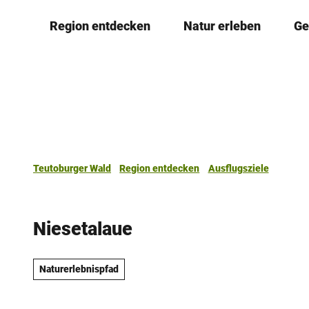
Z
Region entdecken
Natur erleben
Ge
u
m
I
n
h
a
l
t
Teutoburger Wald
Region entdecken
Ausflugsziele
Niesetalaue
Naturerlebnispfad