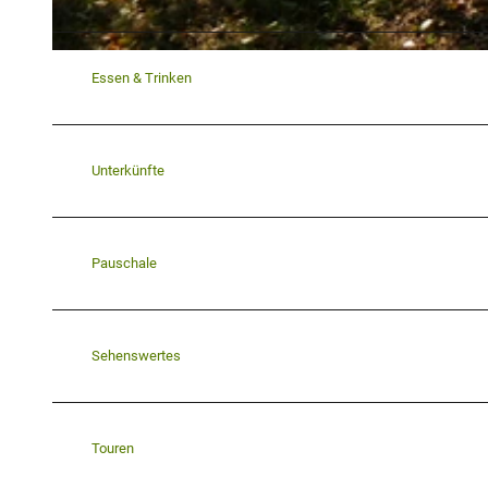
© K. Krajewski, (c) Kulturland Kreis Höxter
Essen & Trinken
Unterkünfte
Pauschale
Sehenswertes
Touren