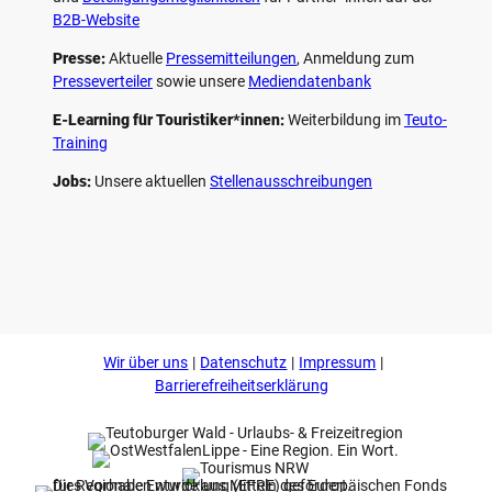
B2B-Website
Presse:
Aktuelle
Pressemitteilungen
, Anmeldung zum
Presseverteiler
sowie unsere
Mediendatenbank
E-Learning für Touristiker*innen:
Weiterbildung im
Teuto-
Training
Jobs:
Unsere aktuellen
Stellenausschreibungen
F
P
Y
I
a
i
o
n
c
n
u
s
e
t
t
t
b
e
u
a
o
r
b
g
Wir über uns
Datenschutz
Impressum
o
e
e
r
k
s
a
Barrierefreiheitserklärung
t
m