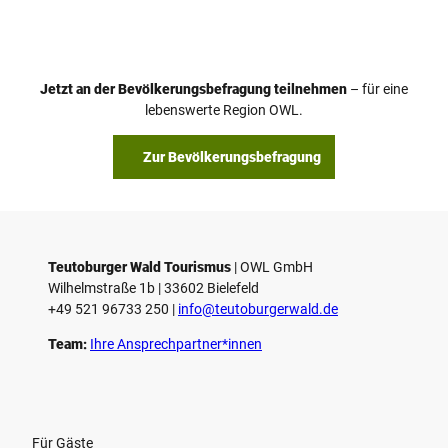
i
d
e
o
Jetzt an der Bevölkerungsbefragung teilnehmen
– für eine
a
© Teutoburger Wald Tourismus / P. Gawandtka
© T. Goedeck
lebenswerte Region OWL.
b
s
Zur Bevölkerungsbefragung
p
i
e
l
e
Teutoburger Wald Tourismus
| ­OWL GmbH
Wilhelmstraße 1b | ­33602 Bielefeld
n
+49 521 96733 250 |
­info@teutoburgerwald.de
Team:
Ihre Ansprechpartner*innen
Für Gäste