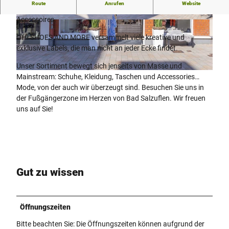
Route
Anrufen
Website
Oh! Shoes and more ist Ihre Adresse für Schuhe, Kleidung und
Accessoires.
© Barbara Meinhardt Bielefeld Goerdelerstraß 1
© Barbara Meinhardt Bielefeld Goerdelerstraß 1
a
a
OH! SHOES AND MORE versammelt viele kreative und
exklusive Labels, die man nicht an jeder Ecke findet.
Unser Sortiment bewegt sich jenseits von Masse und
© Stadt Bad Salzuflen / Barbara Meinhardt, Oliver Siekmann |
CC-BY-SA
Mainstream: Schuhe, Kleidung, Taschen und Accessories…
Mode, von der auch wir überzeugt sind. Besuchen Sie uns in
der Fußgängerzone im Herzen von Bad Salzuflen. Wir freuen
uns auf Sie!
Gut zu wissen
Öffnungszeiten
Bitte beachten Sie: Die Öffnungszeiten können aufgrund der