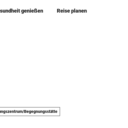
sundheit genießen
Reise planen
T
Merkze
Su
e
i
l
e
n
gungszentrum/Begegnungsstätte