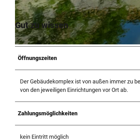
© Bielefeld Marketing GmbH / D. Ketz, Dominik Ketz |
CC-BY-SA
Gut zu wissen
© Teutoburger Wald Tourismus, P. Gawandtka
Öffnungszeiten
Der Gebäudekomplex ist von außen immer zu bes
von den jeweiligen Einrichtungen vor Ort ab.
Zahlungsmöglichkeiten
kein Eintritt möglich