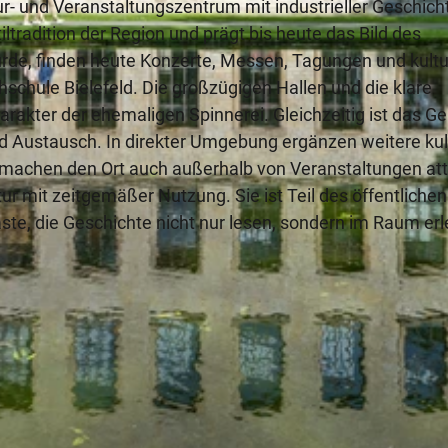
ur- und Veranstaltungszentrum mit industrieller Geschich
tradition der Region und prägt bis heute das Bild des
rde, finden heute Konzerte, Messen, Tagungen und kultu
schule Bielefeld. Die großzügigen Hallen und die klare
arakter der ehemaligen Spinnerei. Gleichzeitig ist das 
nd Austausch. In direkter Umgebung ergänzen weitere kul
machen den Ort auch außerhalb von Veranstaltungen attr
ur mit zeitgemäßer Nutzung. Sie ist Teil des öffentlichen
äste, die Geschichte nicht nur lesen, sondern im Raum er