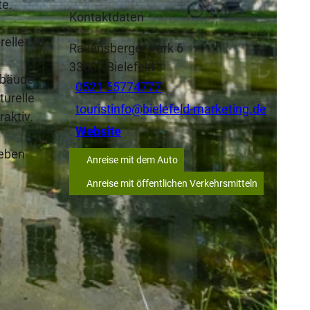
te.
Kontaktdaten
relle
Ravensberger Park 6
33607
Bielefeld
Gebäude
0521 55774777
turelle
touristinfo@bielefeld-marketing.de
aktiv.
Website
leben
Anreise mit dem Auto
Anreise mit öffentlichen Verkehrsmitteln