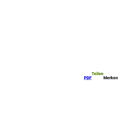
ttel
che
Teilen
PDF
Merken