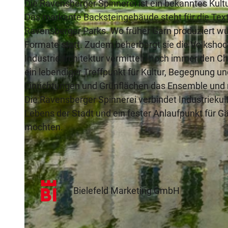
Die Ravensberger Spinnerei ist ein bekanntes Kult
Das markante Backsteingebäude steht für die Textil
Ravensberger Parks. Wo früher Garn produziert wu
Formate statt. Zudem beherbergt sie die Volkshoch
Industriearchitektur vermitteln noch immer den Ch
ein lebendiger Treffpunkt für Kultur, Begegnung u
Einrichtungen und Grünflächen das Ensemble und 
Die Ravensberger Spinnerei verbindet Industriekult
Lebens der Stadt und ein fester Anlaufpunkt für G
möchten.
Bielefeld Marketing GmbH