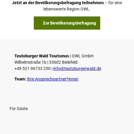
Jetzt an der Bevölkerungsbefragung teilnehmen
– für eine
a
© Teutoburger Wald Tourismus / P. Gawandtka
© T. Goedeck
lebenswerte Region OWL.
b
s
Zur Bevölkerungsbefragung
p
i
e
l
e
Teutoburger Wald Tourismus
| ­OWL GmbH
Wilhelmstraße 1b | ­33602 Bielefeld
n
+49 521 96733 250 |
­info@teutoburgerwald.de
Team:
Ihre Ansprechpartner*innen
Für Gäste