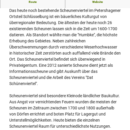
Route
Website
Das Schlüsselburger Scheunenviertel
Das heute noch bestehende Scheunenviertel im Petershagener
Ortsteil Schlüsselburg ist ein bäuerliches Kulturgut von
überregionaler Bedeutung. Die ältesten der heute noch 26
existierenden Scheunen lassen sich in die Zeit um 1600-1700
datieren. Als Standort wählte man die "Humbke", die höchste
Erhebung des Gebietes. Neben zahlreichen
Überschwemmungen durch verschiedene Weserhochwasser
in historischer Zeit zerstörten auch auffallend viele Brände den
Ort. Das Scheunenviertel befindet sich überwiegend in
Privateigentum. Eine 2012 sanierte Scheune dient jetzt als
Informationsscheune und gibt Auskunft über das
Scheunenviertel und die Arbeit des Vereins "Dat
Schünenviertel".
Scheunenviertel sind besondere Kleinode ländlicher Baukultur.
Aus Angst vor vernichtenden Feuern wurden die meisten der
Scheunen im Zeitraum zwischen 1700 und 1800 außerhalb
von Dörfen errichtet und boten Platz für Lagergut und
Unterstellmöglichkeiten. Heute bieten die einzelnen
Scheunenviertel Raum für unterschiedlichste Nutzungen.