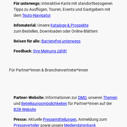
Für unterwegs:
Interaktive Karte mit standort­bezogenen
Tipps zu Ausflügen, Touren, Events und Gastgebern mit
dem
Teuto-Navigator
Infomaterial:
Unsere
Kataloge & Prospekte
zum Bestellen, Downloaden oder Online-Blättern
Reisen für alle:
Barrierefrei unterwegs
Feedback:
Ihre Meinung zählt!
Für Partner*innen & Branchenvertreter*innen
Partner-Website:
Informationen zur
DMO
, unseren ­
Themen
und
Beteiligungs­möglichkeiten
für Partner*innen auf der
B2B-Website
Presse:
Aktuelle
Pressemitteilungen
, Anmeldung zum
Presseverteiler
sowie unsere
Mediendatenbank