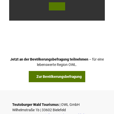
V
i
d
e
o
Jetzt an der Bevölkerungsbefragung teilnehmen
– für eine
a
© Teutoburger Wald Tourismus / P. Gawandtka
© T. Goedeck
lebenswerte Region OWL.
b
s
Zur Bevölkerungsbefragung
p
i
e
l
e
Teutoburger Wald Tourismus
| ­OWL GmbH
Wilhelmstraße 1b | ­33602 Bielefeld
n