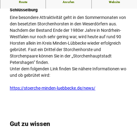
Route
Anrufen
Website
Storchenhauptstadt an der Weser - Storchenhorst BUrg
Schlüsselburg
Eine besondere Attraktivität geht in den Sommermonaten von
den besetzten Storchenhorsten in den Weserdörfern aus.
Nachdem der Bestand Ende der 1980er Jahre in Nordrhein-
Westfalen nur noch sehr gering war, wird heute auf rund 90
Horsten allein im Kreis Minden-Lübbecke wieder erfolgreich
gebrütet. Fast ein Drittel der Storchenhorste und
Storchenpaare können Sie in der „Storchenhauptstadt
Petershagen“ finden.
Unter dem folgenden Link finden Sie nähere Informationen wo
und ob gebrütet wird:
https://stoerche-minden-luebbecke.de/news/
Gut zu wissen