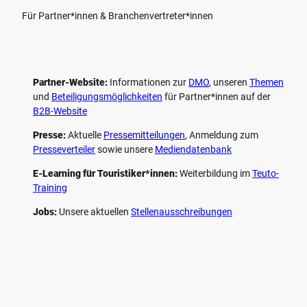
Für Partner*innen & Branchenvertreter*innen
Partner-Website:
Informationen zur
DMO
, unseren ­
Themen
und
Beteiligungs­möglichkeiten
für Partner*innen auf der
B2B-Website
Presse:
Aktuelle
Pressemitteilungen
, Anmeldung zum
Presseverteiler
sowie unsere
Mediendatenbank
E-Learning für Touristiker*innen:
Weiterbildung im
Teuto-
Training
Jobs:
Unsere aktuellen
Stellenausschreibungen
F
P
Y
I
a
i
o
n
c
n
u
s
e
t
t
t
b
e
u
a