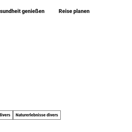
sundheit genießen
Reise planen
T
Merkzettel
Suche
e
i
l
e
n
divers
Naturerlebnisse divers