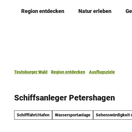
Z
Region entdecken
Natur erleben
Ge
u
m
I
n
h
a
l
t
Teutoburger Wald
Region entdecken
Ausflugsziele
Schiffsanleger Petershagen
Schifffahrt/Hafen
Wassersportanlage
Sehenswürdigkeit 