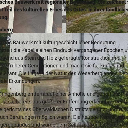
risches Bauwerk mit regionaler Bedeutung. Sie zeichnet 
 Teil des kulturellen Erbes des Ortes. In ihrer ländlich
ung.
enberg
© Bad Driburger Touristik GmbH |
CC-BY-SA
risches Bauwerk mit kulturgeschichtlicher Bedeutung.
mittelt die Kapelle einen Eindruck vergangener Epochen 
iegend aus Stein und Holz gefertigte Konstruktion mit
ise früherer Generationen und macht sie für kunst- und
elevant. Die Lage in der Natur des Weserberglandes biet
nale Erkundungen.
Dringenberg entfernt auf einer Anhöhe und gehört zur Pfa
t sie bereits aus größerer Entfernung erkennbar. Der O
igerichts des Oberwaldischen Distrikts genutzt und 1642
 auch Berufungen möglich waren. Die heutige Kapelle ent
ängergebäudes und wurde dem Schutzpatron Liborius, de