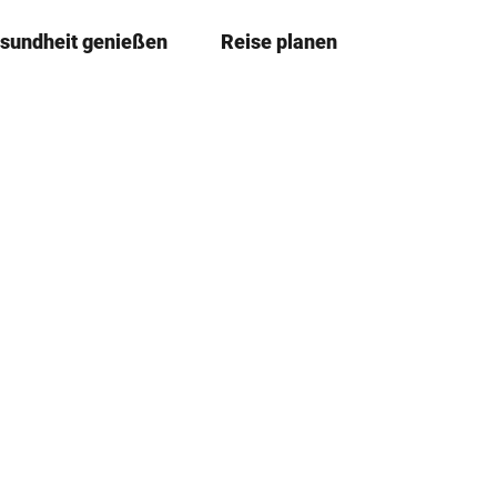
sundheit genießen
Reise planen
T
Merkze
Su
e
i
l
e
n