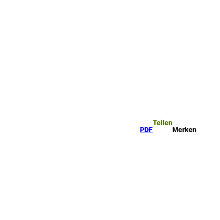
ttel
che
Teilen
PDF
Merken