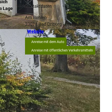
sich
Kontaktdaten
en Lage
Am Bohlen
33014
Bad Driburg
- Dringenberg
Website
Anreise mit dem Auto
und
Anreise mit öffentlichen Verkehrsmitteln
et
rrei
rt
 als
stand
m