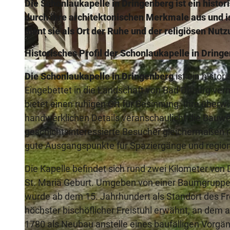
Die Schonlaukapelle in Dringenberg ist ein histo
durch ihre architektonischen Merkmale aus und ist
dient sie als Ort der Ruhe und der religiösen Nutz
Historisches Profil der Schonlaukapelle in Dring
© Bad Driburger Touristik GmbH |
CC-BY-SA
Die Schonlaukapelle in Dringenberg
ist ein histo
Eingebettet in die Landschaft von Bad Driburg ver
bietet einen ruhigen Ort für Besinnung. Ihre überw
handwerklichen Details veranschaulicht die Bauwe
geschichtsinteressierte Besucher gleichermaßen r
gute Ausgangspunkte für Spaziergänge und regio
Die Kapelle befindet sich rund zwei Kilometer von 
St. Mariä Geburt. Umgeben von einer Baumgruppe is
wurde ab dem 15. Jahrhundert als Standort des Fre
höchster bischöflicher Freistuhl erwähnt, an dem
1780 als Neubau anstelle eines baufälligen Vorg