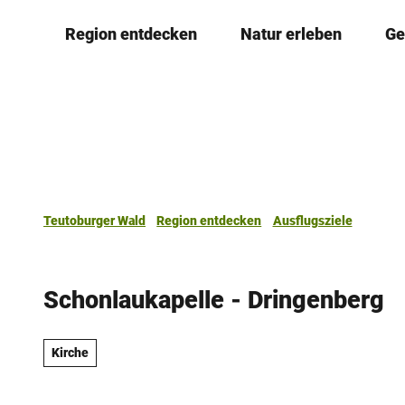
Z
Region entdecken
Natur erleben
Ge
u
m
I
n
h
a
l
t
Teutoburger Wald
Region entdecken
Ausflugsziele
Schonlaukapelle - Dringenberg
Kirche