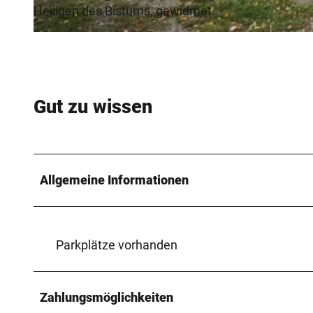
Heiligen des Bistums, gewidmet.
© Bad Driburger Touristik GmbH |
CC-BY-SA
Gut zu wissen
Allgemeine Informationen
Parkplätze vorhanden
Zahlungsmöglichkeiten