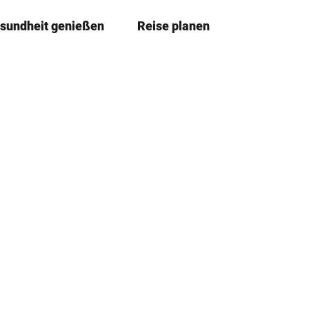
sundheit genießen
Reise planen
T
Merkze
Su
e
i
l
e
n