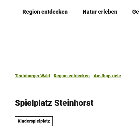
Z
Region entdecken
Natur erleben
Ge
u
m
I
n
h
a
l
t
Teutoburger Wald
Region entdecken
Ausflugsziele
Spielplatz Steinhorst
Kinderspielplatz