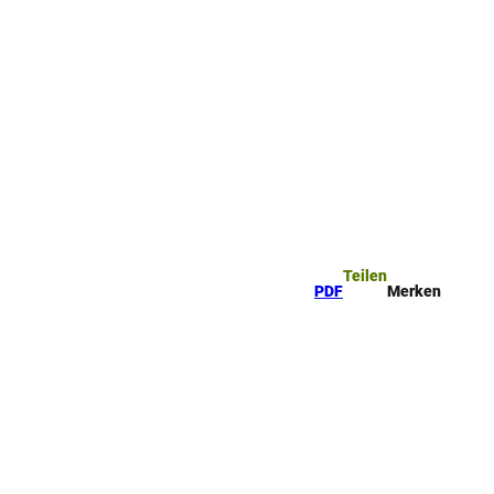
ttel
che
Teilen
PDF
Merken