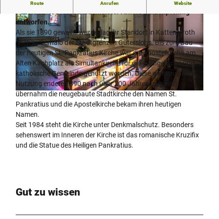
Die St. Pankratius Kirche im neoromanischen Stil wurde vom
Route
Anrufen
Website
Paderborner Diözesanbaumeister Arnold Güldenpfennig
entworfen.
Als sie 1890 geweiht wurde, lag ihr Standort in Kattenstroth
noch außerhalb der Stadtgrenzen Güterslohs. Bis zum Bau
der heutigen St. Pankratius Kirche war die Apostelkirche am
Alten Kirchplatz als Simultankirche für die evangelische und
© Gütersloh Marketing GmbH, Gütersloh, Detlef Guethenke |
CC-BY-SA
katholische Gemeinde genutzt worden. Diese gemeinsame
Nutzung endete 1890 nach über 200 Jahren, zugleich
übernahm die neugebaute Stadtkirche den Namen St.
© Gütersloh Marketing GmbH, Gütersloh, Detlef Güthenke |
CC-BY-SA
Pankratius und die Apostelkirche bekam ihren heutigen
Namen.
Seit 1984 steht die Kirche unter Denkmalschutz. Besonders
sehenswert im Inneren der Kirche ist das romanische Kruzifix
und die Statue des Heiligen Pankratius.
Gut zu wissen