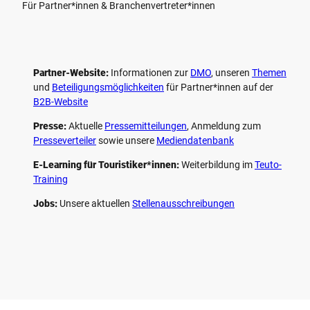
Für Partner*innen & Branchenvertreter*innen
Partner-Website:
Informationen zur
DMO
, unseren ­
Themen
und
Beteiligungs­möglichkeiten
für Partner*innen auf der
B2B-Website
Presse:
Aktuelle
Pressemitteilungen
, Anmeldung zum
Presseverteiler
sowie unsere
Mediendatenbank
E-Learning für Touristiker*innen:
Weiterbildung im
Teuto-
Training
Jobs:
Unsere aktuellen
Stellenausschreibungen
F
P
Y
I
a
i
o
n
c
n
u
s
e
t
t
t
b
e
u
a
o
r
b
g