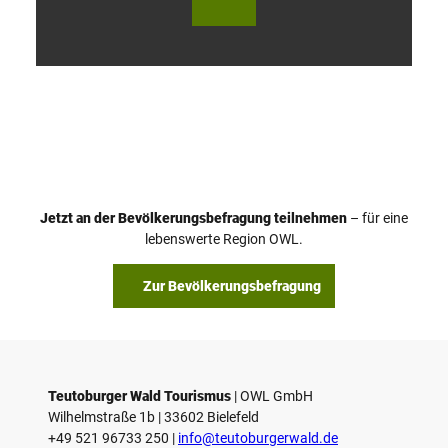
V
i
d
e
o
Jetzt an der Bevölkerungsbefragung teilnehmen
– für eine
a
© Teutoburger Wald Tourismus / P. Gawandtka
© T. Goedeck
lebenswerte Region OWL.
b
s
Zur Bevölkerungsbefragung
p
i
e
l
e
Teutoburger Wald Tourismus
| ­OWL GmbH
Wilhelmstraße 1b | ­33602 Bielefeld
n
+49 521 96733 250 |
­info@teutoburgerwald.de