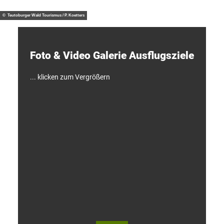
n
/ J. M
otzny
t
d
© Teutoburger Wald Tourismus / P. Koetters
e
c
k
e
Foto & Video ­Galerie ­Ausflugsziele
n
!
... klicken zum Vergrößern