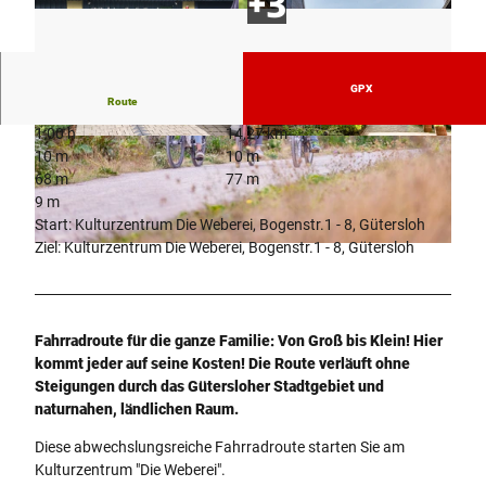
GPX
Route
1:00 h
14,27 km
© Teutoburger Wald | Gütersloh |
CC0
© Teutoburger Wald / pro Wirtschaft GT / Mario
10 m
10 m
Wallenfang, Mario Wallenfang Fotografie |
CC-BY-SA
68 m
77 m
9 m
Start: Kulturzentrum Die Weberei, Bogenstr.1 - 8, Gütersloh
Ziel: Kulturzentrum Die Weberei, Bogenstr.1 - 8, Gütersloh
© Teutoburger Wald / pro Wirtschaft GT / Mario Wallenfang, Mario Wallenfang Fotografie |
CC-BY-SA
Fahrradroute für die ganze Familie: Von Groß bis Klein! Hier
kommt jeder auf seine Kosten! Die Route verläuft ohne
Steigungen durch das Gütersloher Stadtgebiet und
naturnahen, ländlichen Raum.
Diese abwechslungsreiche Fahrradroute starten Sie am
Kulturzentrum "Die Weberei".