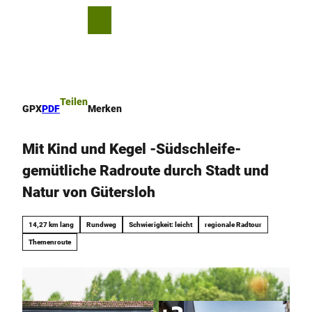
Z
u
T
Merkzettel
Suche
Menü
m
e
I
i
n
l
h
e
a
n
Teilen
GPX
PDF
Merken
l
t
Mit Kind und Kegel -Südschleife-
gemütliche Radroute durch Stadt und
Natur von Gütersloh
14,27 km lang
Rundweg
Schwierigkeit: leicht
regionale Radtour
Themenroute