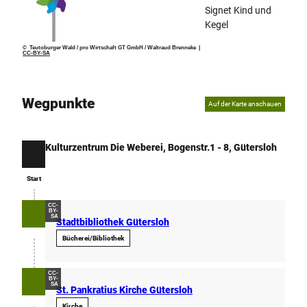
Signet Kind und
Kegel
© Teutoburger Wald / pro Wirtschaft GT GmbH / Waltraud Brenneke |
CC-BY-SA
Wegpunkte
Auf der Karte anschauen
Kulturzentrum Die Weberei, Bogenstr.1 - 8, Gütersloh
Start
Start
CC-
BY-
SA
Stadtbibliothek Gütersloh
Bücherei/Bibliothek
CC-
BY-
SA
St. Pankratius Kirche Gütersloh
Kirche