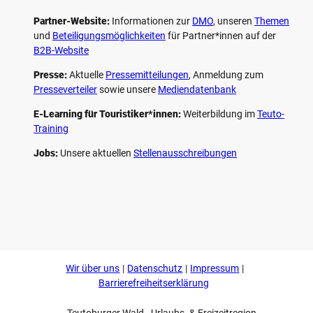
Partner-Website:
Informationen zur
DMO
, unseren ­
Themen
und
Beteiligungs­möglichkeiten
für Partner*innen auf der
B2B-Website
Presse:
Aktuelle
Pressemitteilungen
, Anmeldung zum
Presseverteiler
sowie unsere
Mediendatenbank
E-Learning für Touristiker*innen:
Weiterbildung im
Teuto-
Training
Jobs:
Unsere aktuellen
Stellenausschreibungen
F
P
Y
I
a
i
o
n
c
n
u
s
e
t
t
t
b
e
u
a
o
r
b
g
Wir über uns
Datenschutz
Impressum
o
e
e
r
k
s
a
Barrierefreiheitserklärung
t
m