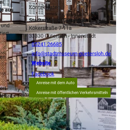
ei
Kontaktdaten
de aus
Stadtmuseum Gütersloh
- und
Kökerstraße 7-11a
iert.
33330
Gütersloh
- Innenstadt
nke |
CC-BY-SA
05241 26685
info@stadtmuseum-guetersloh.de
nen
Website
Facebook
Anreise mit dem Auto
ort
Anreise mit öffentlichen Verkehrsmitteln
sphäre.