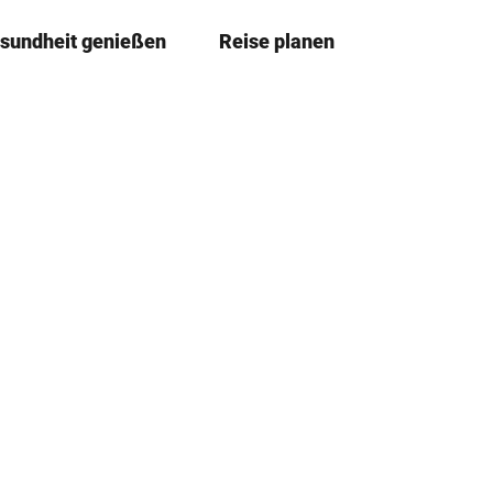
sundheit genießen
Reise planen
T
Merkze
Su
e
i
l
e
n