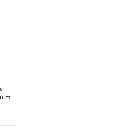
ee
n) im