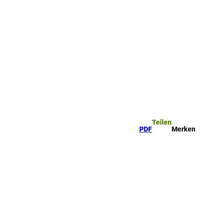
ttel
che
Teilen
PDF
Merken