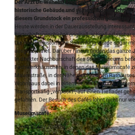
Der Arzt Dr. Wilhelm Angenete und seine Schwes
historische Gebäude und seine Praxiseinrichtung
diesem Grundstock ein professionell geführtes 
Heute werden in der Dauerausstellung interessante
Wirtschaftsgeschichte originell, schnell erfassba
© Gütersloh Marketing GmbH, Gütersloh, Detlef Guethenke |
CC-BY-SA
Die medizinhistorische Sammlung wurde sogar mi
ausgezeichnet. Darüber hinaus finden das ganze J
In direkter Nachbarschaft des Stadtmuseums befi
Fachwerkhäuschen, in denen das Museumscafé zu K
Mauerstraße, in der Nähe des heutigen Rathause
Wohnhaus dabei in einem Stück. Es wurde entkernt,
Transportkäfig „verpackt“, auf einen Tieflader ge
gefahren. Der Besuch des Cafés lohnt nicht nur w
Museumscafé:
T: +49 5241 / 708879