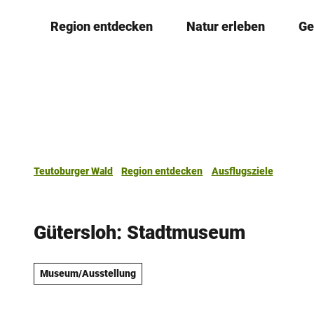
Z
Region entdecken
Natur erleben
Ge
u
m
I
n
h
a
l
t
Teutoburger Wald
Region entdecken
Ausflugsziele
Gütersloh: Stadtmuseum
Museum/Ausstellung