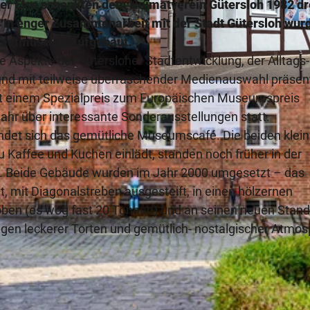
ter Else schenkten dem Heimatverein Gütersloh 1982 dr
. In enger Zusammenarbeit mit der Stadt Gütersloh wur
Stadtmuseum aufgebaut.
 Aspekte der Gütersloher Stadtentwicklung, der Alltags
r und mit teilweise überraschender Medienauswahl präsent
© Gütersloh Marketing GmbH, Gütersloh, Detlef Guethe
t einem Spezialpreis zum Europäischen Museumspreis
ahr über interessante Sonderausstellungen statt.
ndet sich das gemütliche Museumscafé. Die beiden klei
affee und Kuchen einlädt, standen noch früher in der
s. Beide Gebäude wurden im Jahr 2000 umgesetzt – das
 mit Diagonalstreben ausgesteift, in einen hölzernen
hoben (es wog fast 20 Tonnen) und an seinen neuen Stand
egen leckerer Torten und gemütlich- nostalgischer Atmo