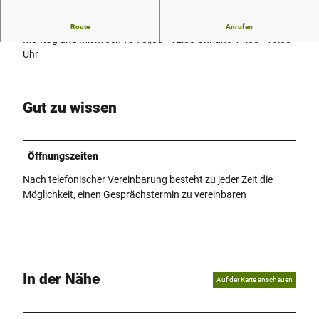
Unser Stadtarchiv
Route
Anrufen
Montag und Mittwoch von 8:;00 - 12:30 Uhr und 14:00 - 16:00
Uhr
Gut zu wissen
Öffnungszeiten
Nach telefonischer Vereinbarung besteht zu jeder Zeit die
Möglichkeit, einen Gesprächstermin zu vereinbaren
In der Nähe
Auf der Karte anschauen