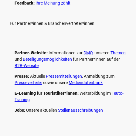
Feedback:
Ihre Meinung zählt!
Für Partner*innen & Branchenvertreter*innen
Partner-Website:
Informationen zur
DMO
, unseren ­
Themen
und
Beteiligungs­möglichkeiten
für Partner*innen auf der
B2B-Website
Presse:
Aktuelle
Pressemitteilungen
, Anmeldung zum
Presseverteiler
sowie unsere
Mediendatenbank
E-Learning für Touristiker*innen:
Weiterbildung im
Teuto-
Training
Jobs:
Unsere aktuellen
Stellenausschreibungen
F
P
Y
I