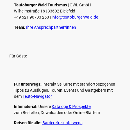
e
Teutoburger Wald Tourismus
| ­OWL GmbH
Wilhelmstraße 1b | ­33602 Bielefeld
n
+49 521 96733 250 |
­info@teutoburgerwald.de
Team:
Ihre Ansprechpartner*innen
Für Gäste
Für unterwegs:
Interaktive Karte mit standort­bezogenen
Tipps zu Ausflügen, Touren, Events und Gastgebern mit
dem
Teuto-Navigator
Infomaterial:
Unsere
Kataloge & Prospekte
zum Bestellen, Downloaden oder Online-Blättern
Reisen für alle:
Barrierefrei unterwegs