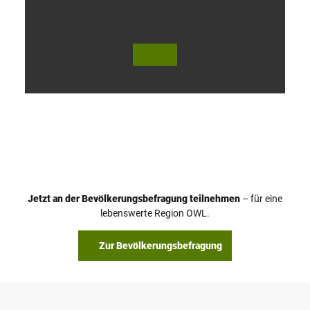
V
i
d
e
o
Jetzt an der Bevölkerungsbefragung teilnehmen
– für eine
a
© Teutoburger Wald Tourismus / P. Gawandtka
© T. Goedeck
lebenswerte Region OWL.
b
s
Zur Bevölkerungsbefragung
p
i
e
l