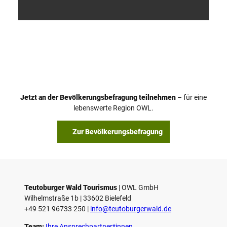
V
i
d
e
o
Jetzt an der Bevölkerungsbefragung teilnehmen
– für eine
a
© Teutoburger Wald Tourismus / P. Gawandtka
© T. Goedeck
lebenswerte Region OWL.
b
s
Zur Bevölkerungsbefragung
p
i
e
l
e
Teutoburger Wald Tourismus
| ­OWL GmbH
Wilhelmstraße 1b | ­33602 Bielefeld
n
+49 521 96733 250 |
­info@teutoburgerwald.de
Team:
Ihre Ansprechpartner*innen