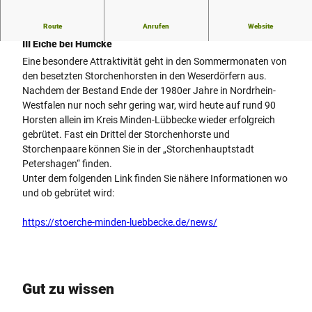
Route
Anrufen
Website
Storchenhauptstadt an der Weser - Storchenhorst Windheim
III Eiche bei Humcke
Eine besondere Attraktivität geht in den Sommermonaten von
den besetzten Storchenhorsten in den Weserdörfern aus.
Nachdem der Bestand Ende der 1980er Jahre in Nordrhein-
Westfalen nur noch sehr gering war, wird heute auf rund 90
Horsten allein im Kreis Minden-Lübbecke wieder erfolgreich
gebrütet. Fast ein Drittel der Storchenhorste und
Storchenpaare können Sie in der „Storchenhauptstadt
Petershagen“ finden.
Unter dem folgenden Link finden Sie nähere Informationen wo
und ob gebrütet wird:
https://stoerche-minden-luebbecke.de/news/
Gut zu wissen