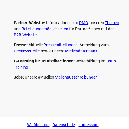
Partner-Website:
Informationen zur
DMO
, unseren ­
Themen
und
Beteiligungs­möglichkeiten
für Partner*innen auf der
B2B-Website
Presse:
Aktuelle
Pressemitteilungen
, Anmeldung zum
Presseverteiler
sowie unsere
Mediendatenbank
E-Learning für Touristiker*innen:
Weiterbildung im
Teuto-
Training
Jobs:
Unsere aktuellen
Stellenausschreibungen
F
P
Y
I
a
i
o
n
c
n
u
s
e
t
t
t
b
e
u
a
o
r
b
g
Wir über uns
Datenschutz
Impressum
o
e
e
r
k
s
a