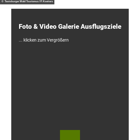
d
© Teutoburger Wald Tourismus / P. Koetters
e
c
k
e
Foto & Video ­Galerie ­Ausflugsziele
n
!
... klicken zum Vergrößern