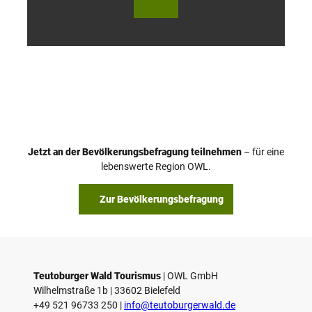
utob
utob
urger
urger
Wald
Wald
Touri
Touri
smus
smus
/ D. K
/ D. K
etz
etz
Jetzt an der Bevölkerungsbefragung teilnehmen
– für eine
lebenswerte Region OWL.
Zur Bevölkerungsbefragung
Teutoburger Wald Tourismus
| ­OWL GmbH
Wilhelmstraße 1b | ­33602 Bielefeld
+49 521 96733 250 |
­info@teutoburgerwald.de