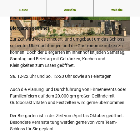
Route
Anrufen
Website
Das Schloss Petershagen lädt zum Verweilen, Tagen oder
Feiern ein
© Schloss Petershagen GmbH |
© Schloss Petershagen |
CC-BY-NC-SA
CC-BY-NC-SA
Biergarten geöffnet
Zur Zeit wird vieles erneuert und umgebaut um das Schloss
selber für Übernachtungen und die Gastronomie nutzen zu
können. Doch der Biergarten im Innenhof ist jeden Samstag,
© Schloss Petershagen GmbH |
CC-BY-NC-SA
Sonntag und Feiertag mit Getränken, Kuchen und
Kleinigkeiten zum Essen geöffnet.
Sa. 12-22 Uhr und So. 12-20 Uhr sowie an Feiertagen
Auch die Planung und Durchführung von Firmenevents oder
Familienfeiern auf dem 20.000 qm großen Gelände mit
Outdooraktivitäten und Festzelten wird gerne übernommen.
Der Biergarten ist in der Zeit vom April bis Oktober geöffnet.
Besondere Veranstaltung werden gerne von vom Team-
Schloss für Sie geplant.