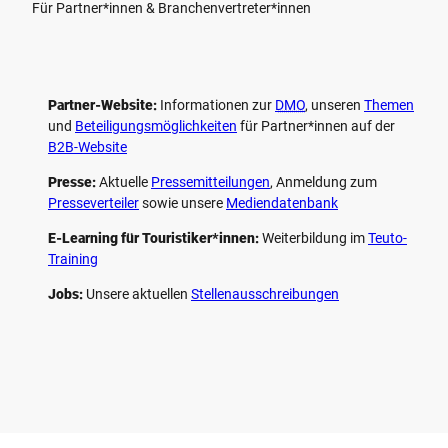
Für Partner*innen & Branchenvertreter*innen
Partner-Website:
Informationen zur
DMO
, unseren ­
Themen
und
Beteiligungs­möglichkeiten
für Partner*innen auf der
B2B-Website
Presse:
Aktuelle
Pressemitteilungen
, Anmeldung zum
Presseverteiler
sowie unsere
Mediendatenbank
E-Learning für Touristiker*innen:
Weiterbildung im
Teuto-
Training
Jobs:
Unsere aktuellen
Stellenausschreibungen
F
P
Y
I
a
i
o
n
c
n
u
s
e
t
t
t
b
e
u
a
o
r
b
g