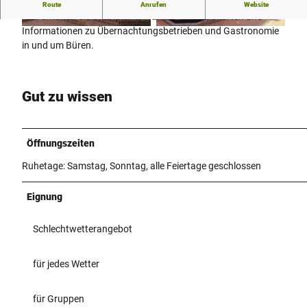
b
Tourist-Information der Stadt Büren
Route
Anrufen
Website
s
Hier erhalten Sie Stadtpläne, Wander- und Radkarten und
Informationen zu Übernachtungsbetrieben und Gastronomie
p
© Kreis Paderborn | Wirtschaft & Tourismus |
© Kreis Paderborn | Wirtschaft & Tourismus |
CC-BY-SA
CC-BY-SA
in und um Büren.
i
e
l
Gut zu wissen
e
n
Öffnungszeiten
Ruhetage: Samstag, Sonntag, alle Feiertage geschlossen
Eignung
Schlechtwetterangebot
für jedes Wetter
für Gruppen