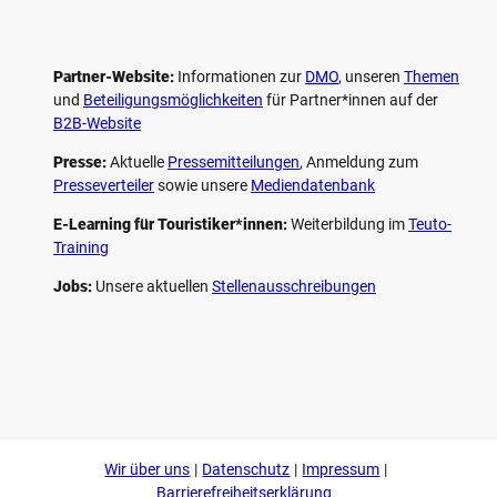
Partner-Website:
Informationen zur
DMO
, unseren ­
Themen
und
Beteiligungs­möglichkeiten
für Partner*innen auf der
B2B-Website
Presse:
Aktuelle
Pressemitteilungen
, Anmeldung zum
Presseverteiler
sowie unsere
Mediendatenbank
E-Learning für Touristiker*innen:
Weiterbildung im
Teuto-
Training
Jobs:
Unsere aktuellen
Stellenausschreibungen
F
P
Y
I
a
i
o
n
c
n
u
s
e
t
t
t
b
e
u
a
o
r
b
g
Wir über uns
Datenschutz
Impressum
o
e
e
r
k
s
a
Barrierefreiheitserklärung