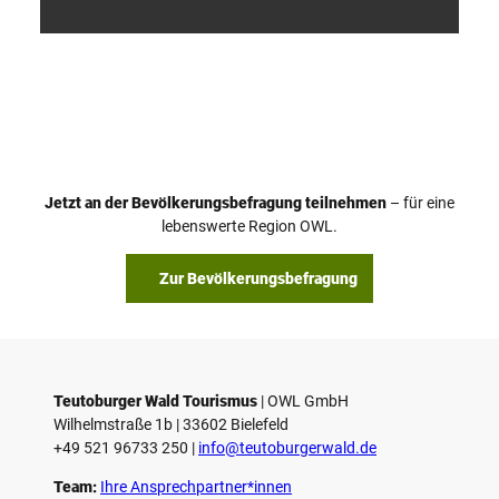
V
i
d
e
o
Jetzt an der Bevölkerungsbefragung teilnehmen
– für eine
a
© Teutoburger Wald Tourismus / P. Gawandtka
© T. Goedeck
lebenswerte Region OWL.
b
s
Zur Bevölkerungsbefragung
p
i
e
l
e
Teutoburger Wald Tourismus
| ­OWL GmbH
Wilhelmstraße 1b | ­33602 Bielefeld
n
+49 521 96733 250 |
­info@teutoburgerwald.de
Team:
Ihre Ansprechpartner*innen