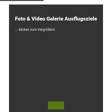
e
c
k
e
Foto & Video ­Galerie ­Ausflugsziele
n
!
... klicken zum Vergrößern