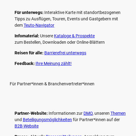
Für unterwegs:
Interaktive Karte mit standort­bezogenen
Tipps zu Ausflügen, Touren, Events und Gastgebern mit
dem
Teuto-Navigator
Infomaterial:
Unsere
Kataloge & Prospekte
zum Bestellen, Downloaden oder Online-Blättern
Reisen für alle:
Barrierefrei unterwegs
Feedback:
Ihre Meinung zählt!
Für Partner*innen & Branchenvertreter*innen
Partner-Website:
Informationen zur
DMO
, unseren ­
Themen
und
Beteiligungs­möglichkeiten
für Partner*innen auf der
B2B-Website