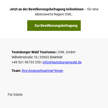
e
o
Jetzt an der Bevölkerungsbefragung teilnehmen
– für eine
a
© Teutoburger Wald Tourismus / P. Gawandtka
© T. Goedeck
lebenswerte Region OWL.
b
s
Zur Bevölkerungsbefragung
p
i
e
l
e
Teutoburger Wald Tourismus
| ­OWL GmbH
Wilhelmstraße 1b | ­33602 Bielefeld
n
+49 521 96733 250 |
­info@teutoburgerwald.de
Team:
Ihre Ansprechpartner*innen
Für Gäste