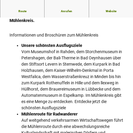
Route
Anrufen
Website
Informationen rund um die Freizeitmöglichkeiten im
Mühlenkreis.
Informationen und Broschüren zum Mühlenkreis
Unsere schönsten Ausflugsziele
Vom Museumshof in Rahden, dem Storchenmuseum in
Petershagen, der Bali-Therme in Bad Oeynhausen über
den Stiftsort Levern in Stemwede, dem Kurpark in Bad
Holzhausen, dem Kaiser-Wilhelm-Denkmal in Porta
Westfalica, dem Wasserstraßenkreuz in Minden bis hin
zum Kurpark Rothenuffeln in Hille und dem llexweg in
Hüllhorst, dem Brauereimuseum in Lübbecke und dem
Automatenmuseum in Espelkamp. Im Mühlenkreis gibt
es eine Menge zu entdecken. Entdecke jetzt die
schönsten Ausflugsziele
Mühlenroute für Radwanderer
Auf weitgehend verkehrsarmen Wirtschaftswegen führt
die Mühlenroute durch eine abwechslungsreiche
Kulturlandschaft mit malerischen Dörfern und