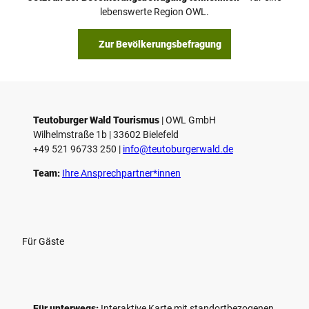
a
© Teutoburger Wald Tourismus / P. Gawandtka
© T. Goedeck
lebenswerte Region OWL.
b
s
Zur Bevölkerungsbefragung
p
i
e
l
e
Teutoburger Wald Tourismus
| ­OWL GmbH
Wilhelmstraße 1b | ­33602 Bielefeld
n
+49 521 96733 250 |
­info@teutoburgerwald.de
Team:
Ihre Ansprechpartner*innen
Für Gäste
Für unterwegs:
Interaktive Karte mit standort­bezogenen