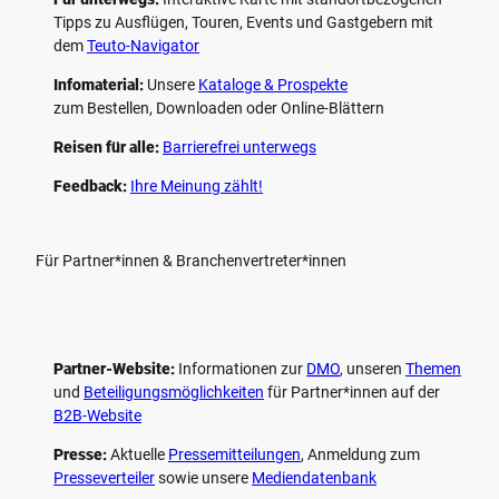
Tipps zu Ausflügen, Touren, Events und Gastgebern mit
dem
Teuto-Navigator
Infomaterial:
Unsere
Kataloge & Prospekte
zum Bestellen, Downloaden oder Online-Blättern
Reisen für alle:
Barrierefrei unterwegs
Feedback:
Ihre Meinung zählt!
Für Partner*innen & Branchenvertreter*innen
Partner-Website:
Informationen zur
DMO
, unseren ­
Themen
und
Beteiligungs­möglichkeiten
für Partner*innen auf der
B2B-Website
Presse:
Aktuelle
Pressemitteilungen
, Anmeldung zum
Presseverteiler
sowie unsere
Mediendatenbank