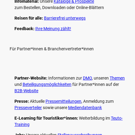
Infomaterial:
Unsere
Kataloge & Prospekte
zum Bestellen, Downloaden oder Online-Blättern
Reisen für alle:
Barrierefrei unterwegs
Feedback:
Ihre Meinung zählt!
Für Partner*innen & Branchenvertreter*innen
Partner-Website:
Informationen zur
DMO
, unseren ­
Themen
und
Beteiligungs­möglichkeiten
für Partner*innen auf der
B2B-Website
Presse:
Aktuelle
Pressemitteilungen
, Anmeldung zum
Presseverteiler
sowie unsere
Mediendatenbank
E-Learning für Touristiker*innen:
Weiterbildung im
Teuto-
Training
Jobs:
Unsere aktuellen
Stellenausschreibungen