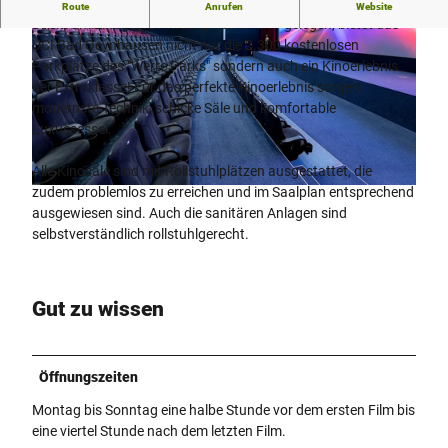
Großes Kino direkt am Werre-Park.
Route
Anrufen
Website
Direkt am Einkaufszentrum „Werre Park“ gelegen, bietet das
UCI Bad Oeynhausen nicht nur die 2.300 kostenlosen
Parkplätze des "Werre Parks" sondern auch ein Kinoerlebnis
der Extraklasse! Für das perfekte Kinoerlebnis sorgen
modernste Technik, schicke Säle und komfortable
Luxussessel.
© UCI Bad Oeynhausen / M. Reitz |
CC-BY-NC-ND
Alle Kinosäle sind mit Rollstuhlplätzen ausgestattet, die
zudem problemlos zu erreichen und im Saalplan entsprechend
© UCI Bad Oeynhausen / M. Reitz |
CC-BY-NC-ND
ausgewiesen sind. Auch die sanitären Anlagen sind
selbstverständlich rollstuhlgerecht.
Gut zu wissen
Öffnungszeiten
Montag bis Sonntag eine halbe Stunde vor dem ersten Film bis
eine viertel Stunde nach dem letzten Film.