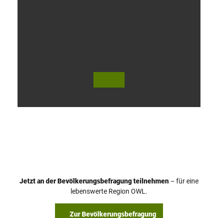
V
i
d
e
o
Jetzt an der Bevölkerungsbefragung teilnehmen
– für eine
a
© Teutoburger Wald Tourismus / P. Gawandtka
© T. Goedeck
lebenswerte Region OWL.
b
s
Zur Bevölkerungsbefragung