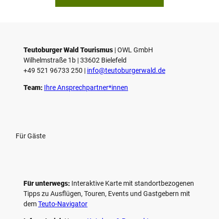
p
i
e
l
e
Teutoburger Wald Tourismus
| ­OWL GmbH
Wilhelmstraße 1b | ­33602 Bielefeld
n
+49 521 96733 250 |
­info@teutoburgerwald.de
Team:
Ihre Ansprechpartner*innen
Für Gäste
Für unterwegs:
Interaktive Karte mit standort­bezogenen
Tipps zu Ausflügen, Touren, Events und Gastgebern mit
dem
Teuto-Navigator