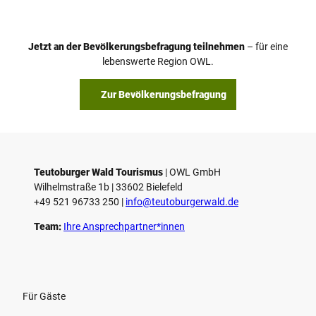
d
e
o
Jetzt an der Bevölkerungsbefragung teilnehmen
– für eine
a
© Teutoburger Wald Tourismus / P. Gawandtka
© T. Goedeck
lebenswerte Region OWL.
b
s
Zur Bevölkerungsbefragung
p
i
e
l
e
Teutoburger Wald Tourismus
| ­OWL GmbH
Wilhelmstraße 1b | ­33602 Bielefeld
n
+49 521 96733 250 |
­info@teutoburgerwald.de
Team:
Ihre Ansprechpartner*innen
Für Gäste