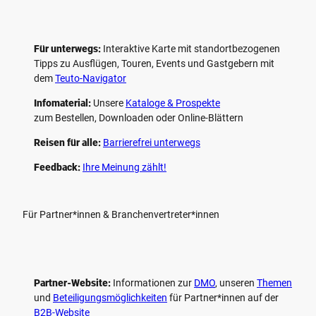
Für unterwegs:
Interaktive Karte mit standort­bezogenen
Tipps zu Ausflügen, Touren, Events und Gastgebern mit
dem
Teuto-Navigator
Infomaterial:
Unsere
Kataloge & Prospekte
zum Bestellen, Downloaden oder Online-Blättern
Reisen für alle:
Barrierefrei unterwegs
Feedback:
Ihre Meinung zählt!
Für Partner*innen & Branchenvertreter*innen
Partner-Website:
Informationen zur
DMO
, unseren ­
Themen
und
Beteiligungs­möglichkeiten
für Partner*innen auf der
B2B-Website