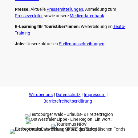
Presse:
Aktuelle
Pressemitteilungen
, Anmeldung zum
Presseverteiler
sowie unsere
Mediendatenbank
E-Learning für Touristiker*innen:
Weiterbildung im
Teuto-
Training
Jobs:
Unsere aktuellen
Stellenausschreibungen
F
P
Y
I
a
i
o
n
c
n
u
s
e
t
t
t
b
e
u
a
o
r
b
g
Wir über uns
Datenschutz
Impressum
o
e
e
r
k
s
a
Barrierefreiheitserklärung
t
m