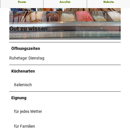
Neben Eisspezialitäten werden auch warme Speisen
Route
Anrufen
Website
angeboten
©
CC-BY-SA
©
CC-BY-SA
Gut zu wissen
©
CC-BY-SA
Öffnungszeiten
Ruhetage: Dienstag
Küchenarten
italienisch
Eignung
für jedes Wetter
für Familien