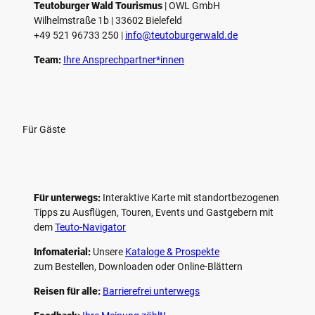
e
Teutoburger Wald Tourismus
| ­OWL GmbH
Wilhelmstraße 1b | ­33602 Bielefeld
n
+49 521 96733 250 |
­info@teutoburgerwald.de
Team:
Ihre Ansprechpartner*innen
Für Gäste
Für unterwegs:
Interaktive Karte mit standort­bezogenen
Tipps zu Ausflügen, Touren, Events und Gastgebern mit
dem
Teuto-Navigator
Infomaterial:
Unsere
Kataloge & Prospekte
zum Bestellen, Downloaden oder Online-Blättern
Reisen für alle:
Barrierefrei unterwegs