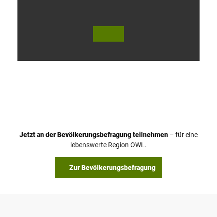
V
i
d
e
o
Jetzt an der Bevölkerungsbefragung teilnehmen
– für eine
a
© Teutoburger Wald Tourismus / P. Gawandtka
© T. Goedeck
lebenswerte Region OWL.
b
s
Zur Bevölkerungsbefragung
p
i
e
l