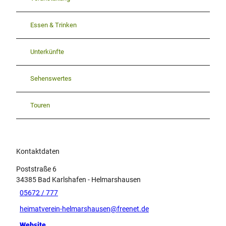
Essen & Trinken
Unterkünfte
Sehenswertes
Touren
Kontaktdaten
Poststraße 6
34385
Bad Karlshafen
- Helmarshausen
05672 / 777
heimatverein-helmarshausen@freenet.de
Website