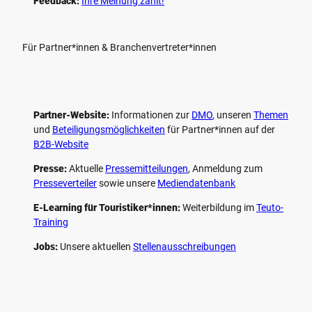
Feedback:
Ihre Meinung zählt!
Für Partner*innen & Branchenvertreter*innen
Partner-Website:
Informationen zur
DMO
, unseren ­
Themen
und
Beteiligungs­möglichkeiten
für Partner*innen auf der
B2B-Website
Presse:
Aktuelle
Pressemitteilungen
, Anmeldung zum
Presseverteiler
sowie unsere
Mediendatenbank
E-Learning für Touristiker*innen:
Weiterbildung im
Teuto-
Training
Jobs:
Unsere aktuellen
Stellenausschreibungen
F
P
Y
I