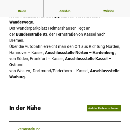
Der Wanderparkplatz am ehemaligen Kloster Helmarhausen
Route
Anrufen
Website
ist ein möglicher Einstiegspunkt für verschiedene
Wanderwege.
Der Wanderparkplatz Helmarshausen liegt an
der
Bundesstraße 83
, der Fernstraße von Kassel nach
Bremen.
Über die Autobahn erreicht man den Ort aus Richtung Norden,
Hannover – Kassel,
Anschlussstelle Nörten – Hardenberg
,
von Süden, Frankfurt – Kassel,
Anschlussstelle Kassel –
Ost
und
von Westen, Dortmund/Paderborn – Kassel,
Anschlussstelle
Warburg.
In der Nähe
Auf der Karte anschauen
Veranstaltung