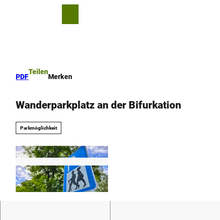
Z
u
T
Merkzettel
Suche
Menü
m
e
I
i
n
l
h
e
a
n
Teilen
PDF
Merken
l
t
Wanderparkplatz an der Bifurkation
Parkmöglichkeit
© Tourist-Information Hövelhof |
CC-BY-SA