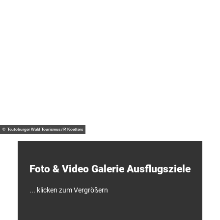
ö
n
e
A
u
s
s
Tipp
i
M
c
i
h
n
t
d
e
e
n
© Te
Historische
utob
n
Stadt an
urger
Wald
E
der Weser
Touri
smus
n
/ J. M
otzny
t
d
© Teutoburger Wald Tourismus / P. Koetters
e
c
k
e
Foto & Video ­Galerie ­Ausflugsziele
n
!
... klicken zum Vergrößern