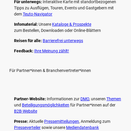
Für unterwegs:
Interaktive Karte mit standort­bezogenen
Tipps zu Ausflügen, Touren, Events und Gastgebern mit
dem
Teuto-Navigator
Infomaterial:
Unsere
Kataloge & Prospekte
zum Bestellen, Downloaden oder Online-Blättern
Reisen für alle:
Barrierefrei unterwegs
Feedback:
Ihre Meinung zählt!
Für Partner*innen & Branchenvertreter*innen
Partner-Website:
Informationen zur
DMO
, unseren ­
Themen
und
Beteiligungs­möglichkeiten
für Partner*innen auf der
B2B-Website
Presse:
Aktuelle
Pressemitteilungen
, Anmeldung zum
Presseverteiler
sowie unsere
Mediendatenbank