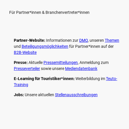
Für Partner*innen & Branchenvertreter*innen
Partner-Website:
Informationen zur
DMO
, unseren ­
Themen
und
Beteiligungs­möglichkeiten
für Partner*innen auf der
B2B-Website
Presse:
Aktuelle
Pressemitteilungen
, Anmeldung zum
Presseverteiler
sowie unsere
Mediendatenbank
E-Learning für Touristiker*innen:
Weiterbildung im
Teuto-
Training
Jobs:
Unsere aktuellen
Stellenausschreibungen
F
P
Y
I
a
i
o
n
c
n
u
s