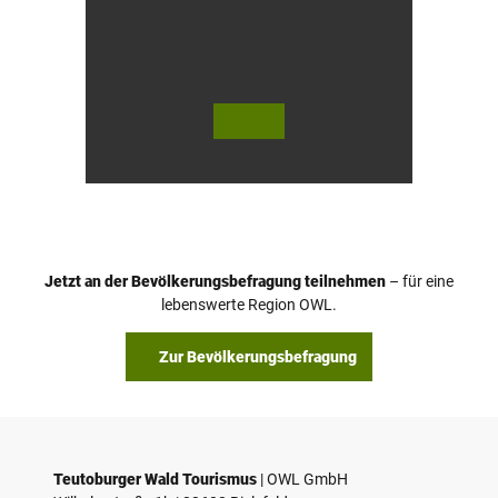
e
l
© Te
© Te
utob
utob
urger
urger
Wald
Wald
Touri
/ Stad
smus
t Höx
/ M. R
ter, D.
anft
Ketz
Jetzt an der Bevölkerungsbefragung teilnehmen
– für eine
lebenswerte Region OWL.
Zur Bevölkerungsbefragung
Teutoburger Wald Tourismus
| ­OWL GmbH