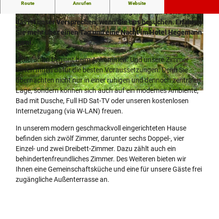
Herzlich willkommen im Hotel Hegemann garni. Wer gut
Route
Anrufen
Website
schläft, der steht auch mit dem richtigen Fuß auf. Und genau
das ist unser Versprechen, wenn Sie uns besuchen. Erfahren
Sie mehr über einen Tag und eine Nacht im Hotel Hegemann
garni.
Wohlfühlen beginnt beim Ankommen. Und unsere Zimmer
bieten Ihnen dafür die besten Voraussetzungen. Denn Sie
© Hotel Hegemann
übernachten nicht nur in einer ruhigen und dennoch zentralen
Lage, sondern können sich auch auf ein modernes Ambiente,
©
CC-BY-SA
Bad mit Dusche, Full HD Sat-TV oder unseren kostenlosen
Internetzugang (via W-LAN) freuen.
In unserem modern geschmackvoll eingerichteten Hause
befinden sich zwölf Zimmer, darunter sechs Doppel-, vier
Einzel- und zwei Dreibett-Zimmer. Dazu zählt auch ein
behindertenfreundliches Zimmer. Des Weiteren bieten wir
Ihnen eine Gemeinschaftsküche und eine für unsere Gäste frei
zugängliche Außenterrasse an.