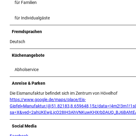
für Familien
für Individualgäste
Fremdsprachen
Deutsch
Küchenangebote
Abholservice
Anreise & Parken
Die Eismanufaktur befindet sich im Zentrum von Hövelhof
https://www.google.de/maps/place/Eis-
Gipfel+Manufaktur/@51.82183,8.659648,15z/data=!4m2!3m1!1s
sa=X&ved=2ahUKEwjLjcO28IH3AhVNKuwKHXrbDAUQ_BJ6BAhtE
Social Media
Facebook