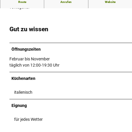
Derzeit keine weitere Beschreibung zur Eismanufaktur
Route
Anrufen
Website
vorliegend.
Gut zu wissen
Öffnungszeiten
Februar bis November
täglich von 12:00-19:30 Uhr
Küchenarten
italienisch
Eignung
für jedes Wetter