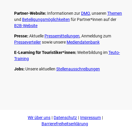
Partner-Website:
Informationen zur
DMO
, unseren ­
Themen
und
Beteiligungs­möglichkeiten
für Partner*innen auf der
B2B-Website
Presse:
Aktuelle
Pressemitteilungen
, Anmeldung zum
Presseverteiler
sowie unsere
Mediendatenbank
E-Learning für Touristiker*innen:
Weiterbildung im
Teuto-
Training
Jobs:
Unsere aktuellen
Stellenausschreibungen
F
P
Y
I
a
i
o
n
c
n
u
s
e
t
t
t
b
e
u
a
o
r
b
g
Wir über uns
Datenschutz
Impressum
o
e
e
r
k
s
a
Barrierefreiheitserklärung
t
m