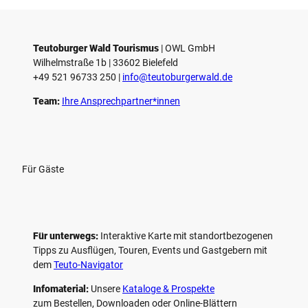
i
e
l
e
Teutoburger Wald Tourismus
| ­OWL GmbH
Wilhelmstraße 1b | ­33602 Bielefeld
n
+49 521 96733 250 |
­info@teutoburgerwald.de
Team:
Ihre Ansprechpartner*innen
Für Gäste
Für unterwegs:
Interaktive Karte mit standort­bezogenen
Tipps zu Ausflügen, Touren, Events und Gastgebern mit
dem
Teuto-Navigator
Infomaterial:
Unsere
Kataloge & Prospekte
zum Bestellen, Downloaden oder Online-Blättern