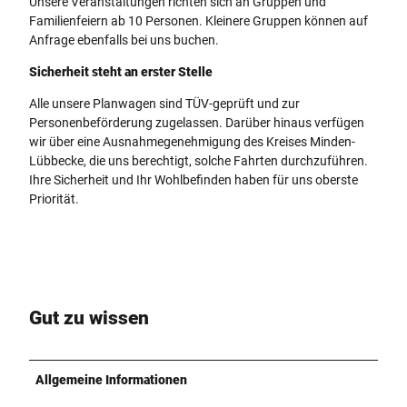
Unsere Veranstaltungen richten sich an Gruppen und
f
g
Familienfeiern ab 10 Personen. Kleinere Gruppen können auf
a
e
Anfrage ebenfalls bei uns buchen.
h
n
r
Sicherheit steht an erster Stelle
_
t
1
Alle unsere Planwagen sind TÜV-geprüft und zur
e
_
Personenbeförderung zugelassen. Darüber hinaus verfügen
n
c
wir über eine Ausnahmegenehmigung des Kreises Minden-
3
Lübbecke, die uns berechtigt, solche Fahrten durchzuführen.
3
Ihre Sicherheit und Ihr Wohlbefinden haben für uns oberste
e
Priorität.
3
0
a
3
c
9
Gut zu wissen
.
j
p
Allgemeine Informationen
g