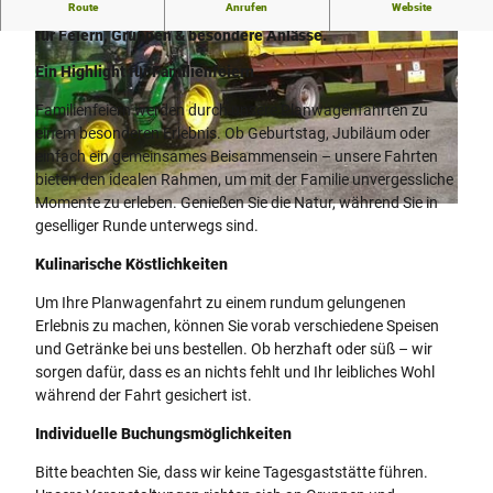
Route
Anrufen
Website
Wiehes Planwagenfahrten: Natur gemütlich erleben – ideal
für Feiern, Gruppen & besondere Anlässe.
Ein Highlight für Familienfeiern
Familienfeiern werden durch unsere Planwagenfahrten zu
einem besonderen Erlebnis. Ob Geburtstag, Jubiläum oder
einfach ein gemeinsames Beisammensein – unsere Fahrten
W
bieten den idealen Rahmen, um mit der Familie unvergessliche
i
Momente zu erleben. Genießen Sie die Natur, während Sie in
e
W
geselliger Runde unterwegs sind.
h
i
e
e
Kulinarische Köstlichkeiten
s
h
P
Um Ihre Planwagenfahrt zu einem rundum gelungenen
e
l
Erlebnis zu machen, können Sie vorab verschiedene Speisen
s
a
und Getränke bei uns bestellen. Ob herzhaft oder süß – wir
_
n
sorgen dafür, dass es an nichts fehlt und Ihr leibliches Wohl
P
w
während der Fahrt gesichert ist.
l
a
a
Individuelle Buchungsmöglichkeiten
g
n
e
w
Bitte beachten Sie, dass wir keine Tagesgaststätte führen.
n
a