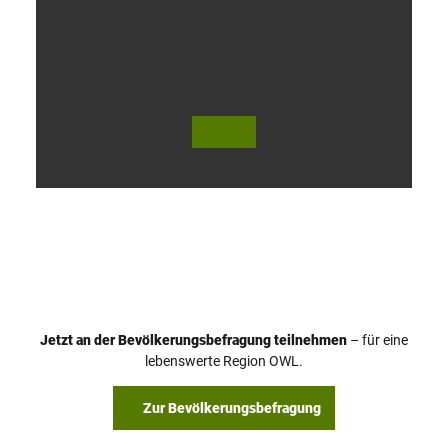
V
i
d
e
o
Jetzt an der Bevölkerungsbefragung teilnehmen
– für eine
a
© Teutoburger Wald Tourismus / P. Gawandtka
© T. Goedeck
lebenswerte Region OWL.
b
s
Zur Bevölkerungsbefragung
p