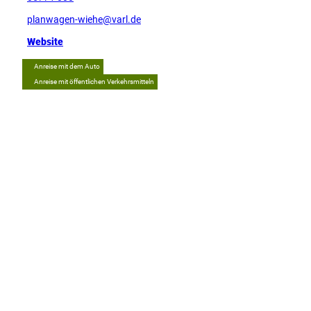
planwagen-wiehe@varl.de
Website
Anreise mit dem Auto
Anreise mit öffentlichen Verkehrsmitteln
Tipp