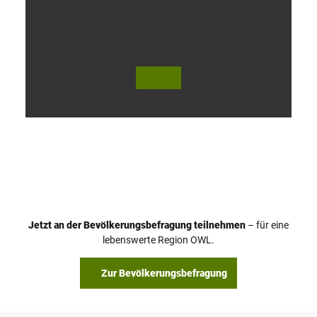
V
i
d
e
o
Jetzt an der Bevölkerungsbefragung teilnehmen
– für eine
a
© Teutoburger Wald Tourismus / P. Gawandtka
© T. Goedeck
lebenswerte Region OWL.
b
s
Zur Bevölkerungsbefragung
p
i