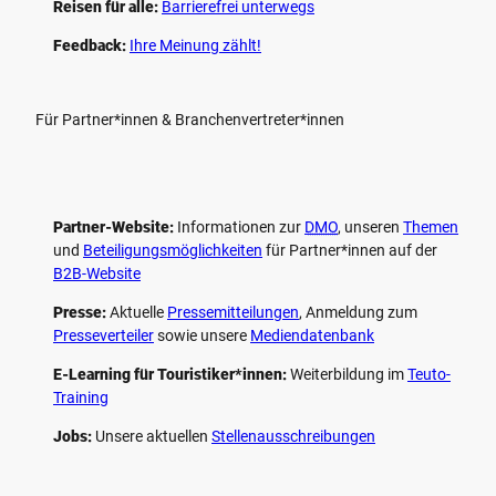
Reisen für alle:
Barrierefrei unterwegs
Feedback:
Ihre Meinung zählt!
Für Partner*innen & Branchenvertreter*innen
Partner-Website:
Informationen zur
DMO
, unseren ­
Themen
und
Beteiligungs­möglichkeiten
für Partner*innen auf der
B2B-Website
Presse:
Aktuelle
Pressemitteilungen
, Anmeldung zum
Presseverteiler
sowie unsere
Mediendatenbank
E-Learning für Touristiker*innen:
Weiterbildung im
Teuto-
Training
Jobs:
Unsere aktuellen
Stellenausschreibungen