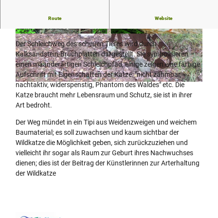
„Katzenschleichweg und Schonraum für Wildkatzen“ (Karen
Route
Website
Tank, Dr. Ortrud Hinze)
© Günter Schlottmann, Günter Schlottmann
© Günter Schlottmann, Günter Schlottmann
Der Schleichweg des scheuen Tieres wird durch
Kalksandstein-Bruchplatten dargestellt. Sie symbolisieren
einen mäanderartigen Schleichpfad, einige zeigen eine farbige
Aufschrift mit Eigenschaften der Katze: "nicht zähmbar,
nachtaktiv, widerspenstig, Phantom des Waldes" etc. Die
© Wolfgang Thevis
Katze braucht mehr Lebensraum und Schutz, sie ist in ihrer
Art bedroht.
Der Weg mündet in ein Tipi aus Weidenzweigen und weichem
Baumaterial; es soll zuwachsen und kaum sichtbar der
Wildkatze die Möglichkeit geben, sich zurückzuziehen und
vielleicht ihr sogar als Raum zur Geburt ihres Nachwuchses
dienen; dies ist der Beitrag der Künstlerinnen zur Arterhaltung
der Wildkatze