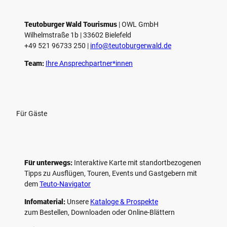
e
l
e
Teutoburger Wald Tourismus
| ­OWL GmbH
Wilhelmstraße 1b | ­33602 Bielefeld
n
+49 521 96733 250 |
­info@teutoburgerwald.de
Team:
Ihre Ansprechpartner*innen
Für Gäste
Für unterwegs:
Interaktive Karte mit standort­bezogenen
Tipps zu Ausflügen, Touren, Events und Gastgebern mit
dem
Teuto-Navigator
Infomaterial:
Unsere
Kataloge & Prospekte
zum Bestellen, Downloaden oder Online-Blättern