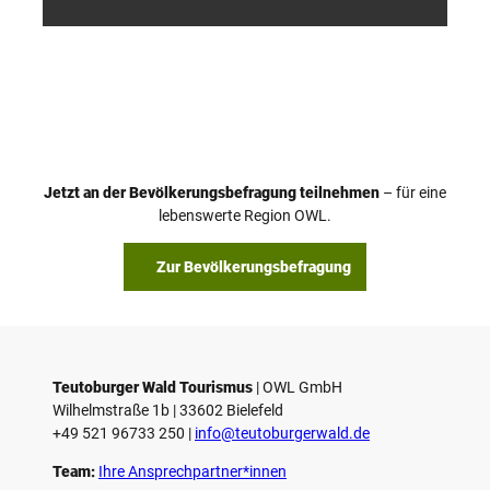
/ D. K
/ D. K
etz
etz
Jetzt an der Bevölkerungsbefragung teilnehmen
– für eine
lebenswerte Region OWL.
Zur Bevölkerungsbefragung
Teutoburger Wald Tourismus
| ­OWL GmbH
Wilhelmstraße 1b | ­33602 Bielefeld
+49 521 96733 250 |
­info@teutoburgerwald.de
Team:
Ihre Ansprechpartner*innen