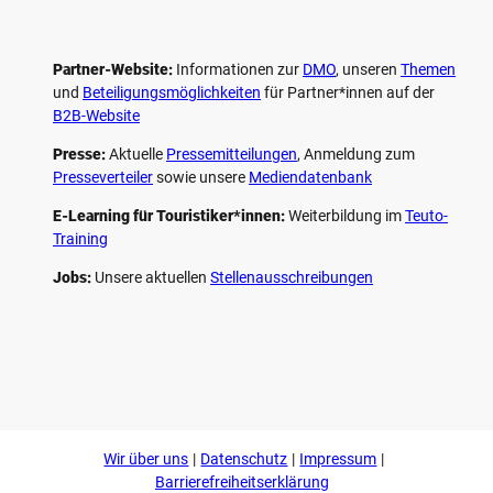
Partner-Website:
Informationen zur
DMO
, unseren ­
Themen
und
Beteiligungs­möglichkeiten
für Partner*innen auf der
B2B-Website
Presse:
Aktuelle
Pressemitteilungen
, Anmeldung zum
Presseverteiler
sowie unsere
Mediendatenbank
E-Learning für Touristiker*innen:
Weiterbildung im
Teuto-
Training
Jobs:
Unsere aktuellen
Stellenausschreibungen
F
P
Y
I
a
i
o
n
c
n
u
s
e
t
t
t
b
e
u
a
o
r
b
g
Wir über uns
Datenschutz
Impressum
o
e
e
r
k
s
a
Barrierefreiheitserklärung
t
m