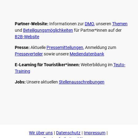
Partner-Website:
Informationen zur
DMO
, unseren ­
Themen
und
Beteiligungs­möglichkeiten
für Partner*innen auf der
B2B-Website
Presse:
Aktuelle
Pressemitteilungen
, Anmeldung zum
Presseverteiler
sowie unsere
Mediendatenbank
E-Learning für Touristiker*innen:
Weiterbildung im
Teuto-
Training
Jobs:
Unsere aktuellen
Stellenausschreibungen
F
P
Y
I
a
i
o
n
c
n
u
s
e
t
t
t
b
e
u
a
o
r
b
g
Wir über uns
Datenschutz
Impressum
o
e
e
r
k
s
a