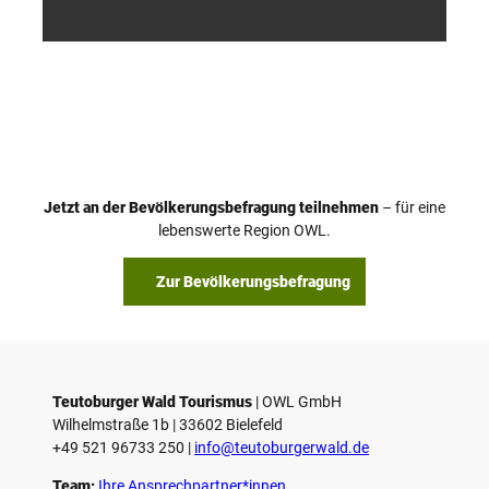
smus
smus
/ D. K
/ D. K
etz
etz
Jetzt an der Bevölkerungsbefragung teilnehmen
– für eine
lebenswerte Region OWL.
Zur Bevölkerungsbefragung
Teutoburger Wald Tourismus
| ­OWL GmbH
Wilhelmstraße 1b | ­33602 Bielefeld
+49 521 96733 250 |
­info@teutoburgerwald.de
Team:
Ihre Ansprechpartner*innen