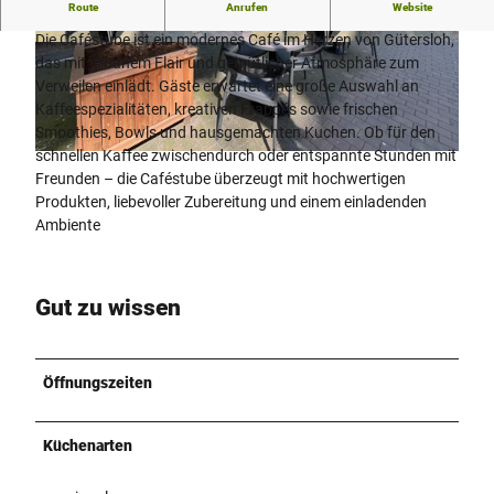
Route
Anrufen
Website
Caféstube
Die Caféstube ist ein modernes Café im Herzen von Gütersloh,
© Heidi Grefer |
CC-BY-SA
© Heidi Grefer |
CC-BY-SA
das mit urbanem Flair und gemütlicher Atmosphäre zum
Verweilen einlädt. Gäste erwartet eine große Auswahl an
Kaffeespezialitäten, kreativen Frappés sowie frischen
Smoothies, Bowls und hausgemachten Kuchen. Ob für den
schnellen Kaffee zwischendurch oder entspannte Stunden mit
© Heidi Grefer |
CC-BY-SA
Freunden – die Caféstube überzeugt mit hochwertigen
Produkten, liebevoller Zubereitung und einem einladenden
Ambiente
Gut zu wissen
Öffnungszeiten
Küchenarten