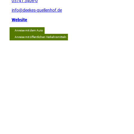
05741 3406-0
info@deekes-quellenhof.de
Website
Anreise mit dem Auto
Anreise mit öffentlichen Verkehrsmitteln
Tipp