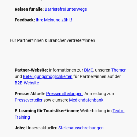
Reisen für alle:
Barrierefrei unterwegs
Feedback:
Ihre Meinung zählt!
Für Partner*innen & Branchenvertreter*innen
Partner-Website:
Informationen zur
DMO
, unseren ­
Themen
und
Beteiligungs­möglichkeiten
für Partner*innen auf der
B2B-Website
Presse:
Aktuelle
Pressemitteilungen
, Anmeldung zum
Presseverteiler
sowie unsere
Mediendatenbank
E-Learning für Touristiker*innen:
Weiterbildung im
Teuto-
Training
Jobs:
Unsere aktuellen
Stellenausschreibungen