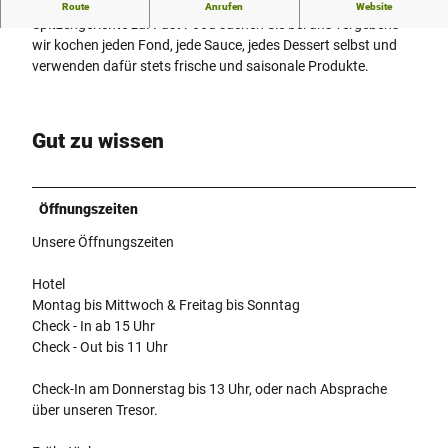
Das Team bereitet nationale und internationale
Route
Anrufen
Website
Spitzengerichte zu. Fast Food suchen Sie bei uns vergebens –
wir kochen jeden Fond, jede Sauce, jedes Dessert selbst und
verwenden dafür stets frische und saisonale Produkte.
Gut zu wissen
Öffnungszeiten
Unsere Öffnungszeiten
Hotel
Montag bis Mittwoch & Freitag bis Sonntag
Check - In ab 15 Uhr
Check - Out bis 11 Uhr
Check-In am Donnerstag bis 13 Uhr, oder nach Absprache
über unseren Tresor.