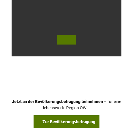
l
o
h
© Te
© Te
utob
utob
urger
urger
Wald
Wald
Touri
Touri
smus
smus
/ D. K
/ D. K
etz
etz
Jetzt an der Bevölkerungsbefragung teilnehmen
– für eine
lebenswerte Region OWL.
Zur Bevölkerungsbefragung