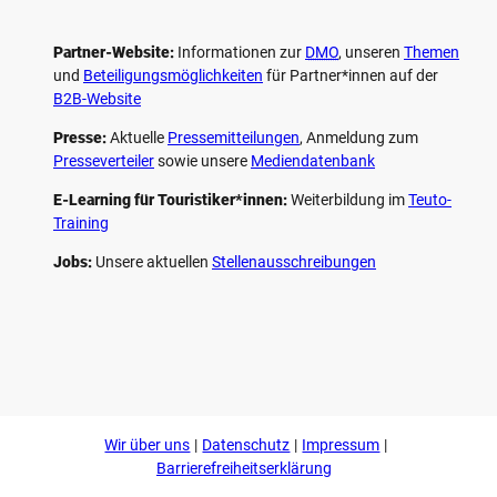
Partner-Website:
Informationen zur
DMO
, unseren ­
Themen
und
Beteiligungs­möglichkeiten
für Partner*innen auf der
B2B-Website
Presse:
Aktuelle
Pressemitteilungen
, Anmeldung zum
Presseverteiler
sowie unsere
Mediendatenbank
E-Learning für Touristiker*innen:
Weiterbildung im
Teuto-
Training
Jobs:
Unsere aktuellen
Stellenausschreibungen
F
P
Y
I
a
i
o
n
c
n
u
s
e
t
t
t
b
e
u
a
o
r
b
g
Wir über uns
Datenschutz
Impressum
o
e
e
r
k
s
a
Barrierefreiheitserklärung
t
m