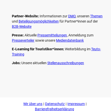
Partner-Website:
Informationen zur
DMO
, unseren ­
Themen
und
Beteiligungs­möglichkeiten
für Partner*innen auf der
B2B-Website
Presse:
Aktuelle
Pressemitteilungen
, Anmeldung zum
Presseverteiler
sowie unsere
Mediendatenbank
E-Learning für Touristiker*innen:
Weiterbildung im
Teuto-
Training
Jobs:
Unsere aktuellen
Stellenausschreibungen
F
P
Y
I
a
i
o
n
c
n
u
s
e
t
t
t
b
e
u
a
o
r
b
g
Wir über uns
Datenschutz
Impressum
o
e
e
r
k
s
a
Barrierefreiheitserklärung
t
m