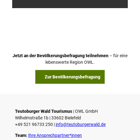
/ D. K
/ D. K
etz
etz
Jetzt an der Bevölkerungsbefragung teilnehmen
– für eine
lebenswerte Region OWL.
Zur Bevölkerungsbefragung
Teutoburger Wald Tourismus
| ­OWL GmbH
Wilhelmstraße 1b | ­33602 Bielefeld
+49 521 96733 250 |
­info@teutoburgerwald.de
Team:
Ihre Ansprechpartner*innen