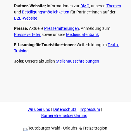
Partner-Website:
Informationen zur
DMO
, unseren ­
Themen
und
Beteiligungs­möglichkeiten
für Partner*innen auf der
B2B-Website
Presse:
Aktuelle
Pressemitteilungen
, Anmeldung zum
Presseverteiler
sowie unsere
Mediendatenbank
E-Learning für Touristiker*innen:
Weiterbildung im
Teuto-
Training
Jobs:
Unsere aktuellen
Stellenausschreibungen
F
P
Y
I
a
i
o
n
c
n
u
s
e
t
t
t
b
e
u
a
o
r
b
g
Wir über uns
Datenschutz
Impressum
o
e
e
r
k
s
a
Barrierefreiheitserklärung
t
m