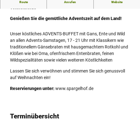
Advent auf dem Land – Spargelhof Winkelmann in Rahden-
Route
Anrufen
Website
Tonnenheide
Genießen Sie die gemütliche Adventszeit auf dem Land!
Unser köstliches ADVENTS-BUFFET mit Gans, Ente und Wild
an allen Advents-Samstagen, 17 - 21 Uhr mit Klassikern wie
traditionellem Gänsebraten mit hausgemachtem Rotkohl und
Klößen wie bei Oma, ofenfrischem Entenbraten, feinen
Wildspezialitäten sowie vielen weiteren Köstlichkeiten
Lassen Sie sich verwöhnen und stimmen Sie sich genussvoll
auf Weihnachten ein!
Reservierungen unter:
www.spargelhof.de
Terminübersicht