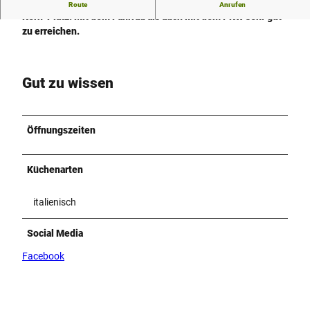
Zentral gelegene Eisdiele in Espelkamp direkt am Wilhelm-
Route
Anrufen
Kern-Platz. Mit dem Fahrrad als auch mit dem PKW sehr gut
zu erreichen.
Gut zu wissen
Öffnungszeiten
Küchenarten
italienisch
Social Media
Facebook