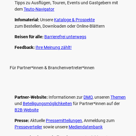
Tipps zu Ausflügen, Touren, Events und Gastgebern mit
dem
Teuto-Navigator
Infomaterial:
Unsere
Kataloge & Prospekte
zum Bestellen, Downloaden oder Online-Blättern
Reisen für alle:
Barrierefrei unterwegs
Feedback:
Ihre Meinung zählt!
Für Partner*innen & Branchenvertreter*innen
Partner-Website:
Informationen zur
DMO
, unseren ­
Themen
und
Beteiligungs­möglichkeiten
für Partner*innen auf der
B2B-Website
Presse:
Aktuelle
Pressemitteilungen
, Anmeldung zum
Presseverteiler
sowie unsere
Mediendatenbank