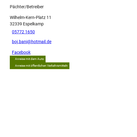
Pächter/Betreiber
Wilhelm-Kern-Platz 11
32339
Espelkamp
05772 1650
boj.bani@hotmail.de
Facebook
Anreise mit dem Auto
Anreise mit öffentlichen Verkehrsmitteln