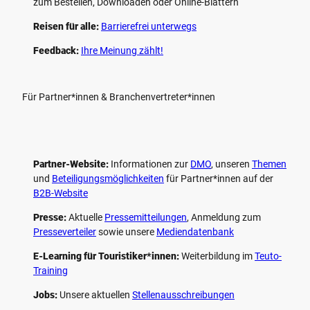
zum Bestellen, Downloaden oder Online-Blättern
Reisen für alle:
Barrierefrei unterwegs
Feedback:
Ihre Meinung zählt!
Für Partner*innen & Branchenvertreter*innen
Partner-Website:
Informationen zur
DMO
, unseren ­
Themen
und
Beteiligungs­möglichkeiten
für Partner*innen auf der
B2B-Website
Presse:
Aktuelle
Pressemitteilungen
, Anmeldung zum
Presseverteiler
sowie unsere
Mediendatenbank
E-Learning für Touristiker*innen:
Weiterbildung im
Teuto-
Training
Jobs:
Unsere aktuellen
Stellenausschreibungen