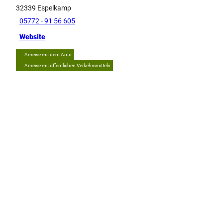
32339
Espelkamp
05772 - 91 56 605
Website
Anreise mit dem Auto
Anreise mit öffentlichen Verkehrsmitteln