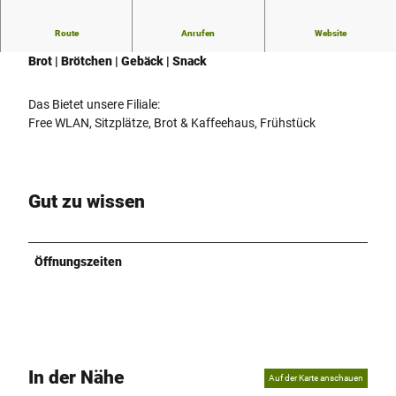
ä
c
Route
Anrufen
Website
k
Täglich frisch für Ihren Genuss
e
Brot | Brötchen | Gebäck | Snack
r
e
Das Bietet unsere Filiale:
i
Free WLAN, Sitzplätze, Brot & Kaffeehaus, Frühstück
S
c
h
m
Gut zu wissen
i
d
t
Öffnungszeiten
In der Nähe
Auf der Karte anschauen