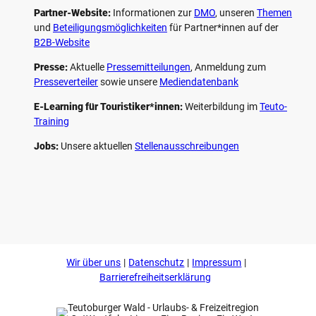
Partner-Website:
Informationen zur
DMO
, unseren ­
Themen
und
Beteiligungs­möglichkeiten
für Partner*innen auf der
B2B-Website
Presse:
Aktuelle
Pressemitteilungen
, Anmeldung zum
Presseverteiler
sowie unsere
Mediendatenbank
E-Learning für Touristiker*innen:
Weiterbildung im
Teuto-
Training
Jobs:
Unsere aktuellen
Stellenausschreibungen
F
P
Y
I
a
i
o
n
c
n
u
s
e
t
t
t
b
e
u
a
o
r
b
g
Wir über uns
Datenschutz
Impressum
o
e
e
r
k
s
a
Barrierefreiheitserklärung
t
m