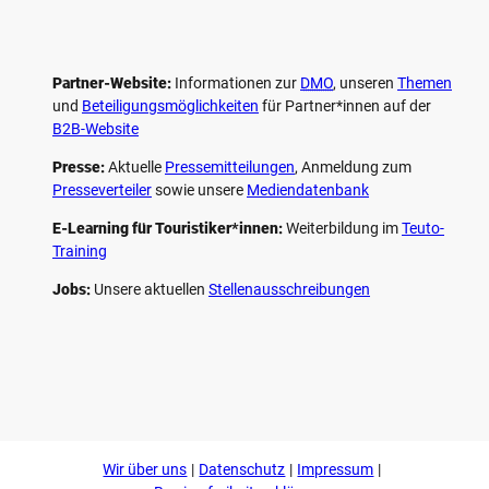
Partner-Website:
Informationen zur
DMO
, unseren ­
Themen
und
Beteiligungs­möglichkeiten
für Partner*innen auf der
B2B-Website
Presse:
Aktuelle
Pressemitteilungen
, Anmeldung zum
Presseverteiler
sowie unsere
Mediendatenbank
E-Learning für Touristiker*innen:
Weiterbildung im
Teuto-
Training
Jobs:
Unsere aktuellen
Stellenausschreibungen
F
P
Y
I
a
i
o
n
c
n
u
s
e
t
t
t
b
e
u
a
o
r
b
g
Wir über uns
Datenschutz
Impressum
o
e
e
r
k
s
a