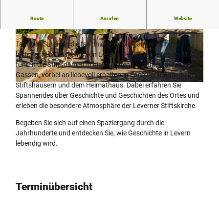
Lust auf eine kleine Zeitreise? Entdecken Sie spannende
Route
Anrufen
Website
Geschichten und historische Orte.
© Teutoburger Wald Tourismus, D. Ketz |
© Teutoburger Wald Tourismus, D. Ketz
CC-BY-SA
Tauchen Sie ein in die faszinierende Vergangenheit des
historischen Ortskerns von Levern. Jeden 1. Freitag im Monat
führen die Stiftsdamen in historischen Kostümen durch enge
Gassen, vorbei an liebevoll erhaltenen Fachwerkhäusern, den
Stiftshäusern und dem Heimathaus. Dabei erfahren Sie
© Teutoburger Wald Tourismus, D. Ketz
Spannendes über Geschichte und Geschichten des Ortes und
erleben die besondere Atmosphäre der Leverner Stiftskirche.
Begeben Sie sich auf einen Spaziergang durch die
Jahrhunderte und entdecken Sie, wie Geschichte in Levern
lebendig wird.
Terminübersicht