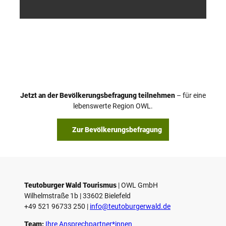
smus
smus
/ D. K
/ D. K
etz
etz
Jetzt an der Bevölkerungsbefragung teilnehmen
– für eine
lebenswerte Region OWL.
Zur Bevölkerungsbefragung
Teutoburger Wald Tourismus
| ­OWL GmbH
Wilhelmstraße 1b | ­33602 Bielefeld
+49 521 96733 250 |
­info@teutoburgerwald.de
Team:
Ihre Ansprechpartner*innen