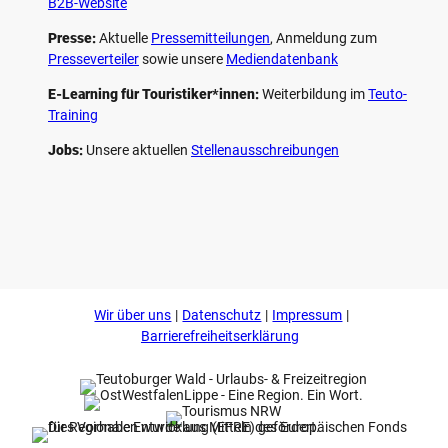
B2B-Website
Presse:
Aktuelle
Pressemitteilungen
, Anmeldung zum
Presseverteiler
sowie unsere
Mediendatenbank
E-Learning für Touristiker*innen:
Weiterbildung im
Teuto-
Training
Jobs:
Unsere aktuellen
Stellenausschreibungen
F
P
Y
I
a
i
o
n
c
n
u
s
e
t
t
t
b
e
u
a
o
r
b
g
Wir über uns
Datenschutz
Impressum
o
e
e
r
k
s
a
Barrierefreiheitserklärung
t
m