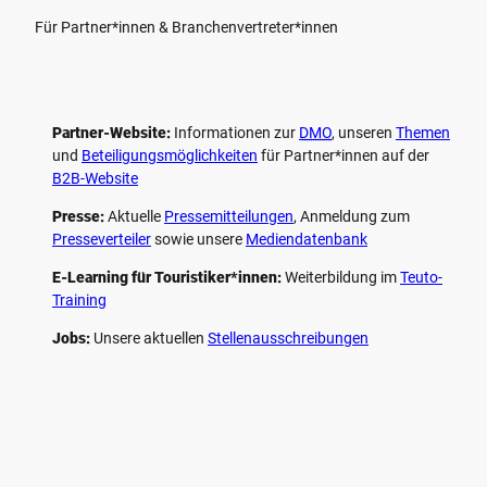
Für Partner*innen & Branchenvertreter*innen
Partner-Website:
Informationen zur
DMO
, unseren ­
Themen
und
Beteiligungs­möglichkeiten
für Partner*innen auf der
B2B-Website
Presse:
Aktuelle
Pressemitteilungen
, Anmeldung zum
Presseverteiler
sowie unsere
Mediendatenbank
E-Learning für Touristiker*innen:
Weiterbildung im
Teuto-
Training
Jobs:
Unsere aktuellen
Stellenausschreibungen
F
P
Y
I
a
i
o
n
c
n
u
s
e
t
t
t