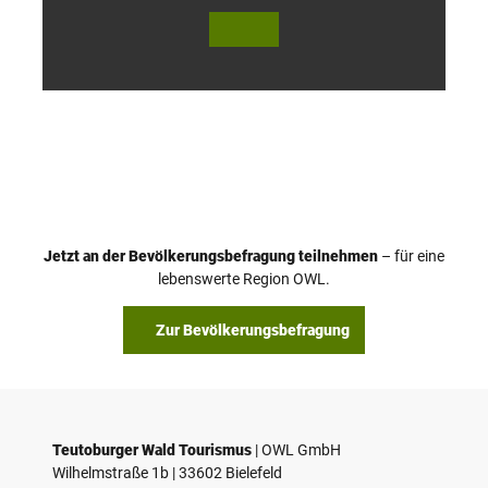
© Te
© Te
utob
utob
urger
urger
Wald
Wald
Touri
Touri
smus
smus
/ D. K
/ D. K
etz
etz
Jetzt an der Bevölkerungsbefragung teilnehmen
– für eine
lebenswerte Region OWL.
Zur Bevölkerungsbefragung
Teutoburger Wald Tourismus
| ­OWL GmbH
Wilhelmstraße 1b | ­33602 Bielefeld