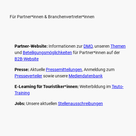
Für Partner*innen & Branchenvertreter*innen
Partner-Website:
Informationen zur
DMO
, unseren ­
Themen
und
Beteiligungs­möglichkeiten
für Partner*innen auf der
B2B-Website
Presse:
Aktuelle
Pressemitteilungen
, Anmeldung zum
Presseverteiler
sowie unsere
Mediendatenbank
E-Learning für Touristiker*innen:
Weiterbildung im
Teuto-
Training
Jobs:
Unsere aktuellen
Stellenausschreibungen
F
P
Y
I
a
i
o
n