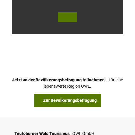
© Te
© Te
utob
utob
urger
urger
Wald
Wald
Touri
Touri
smus
smus
/ D. K
/ D. K
etz
etz
Jetzt an der Bevölkerungsbefragung teilnehmen
– für eine
lebenswerte Region OWL.
Zur Bevölkerungsbefragung
Teutoburger Wald Tourismus
| ­OWL GmbH