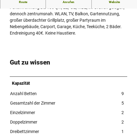
Nichtraucher-Ferienwohnung im Grünen gelegen.
Route
Anrufen
Website
Ferienwohnung bis 138 qm, EZ, DZ, MBZ, im Grünen gelegen,
dennoch zentrumsnah. WLAN, TV, Balkon, Gartennutzung,
großer überdachter Grillplatz, großer Partyraum im
Nebengebäude, Carport, Garage, Küche, Teeküche, 2 Bäder.
Endreinigung 40€. Keine Haustiere.
Gut zu wissen
Kapazität
Anzahl Betten
9
Gesamtzahl der Zimmer
5
Einzelzimmer
2
Doppelzimmer
2
Dreibettzimmer
1