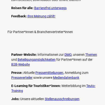
Reisen für alle:
Barrierefrei unterwegs
Feedback:
Ihre Meinung zählt!
Für Partner*innen & Branchenvertreter*innen
Partner-Website:
Informationen zur
DMO
, unseren ­
Themen
und
Beteiligungs­möglichkeiten
für Partner*innen auf der
B2B-Website
Presse:
Aktuelle
Pressemitteilungen
, Anmeldung zum
Presseverteiler
sowie unsere
Mediendatenbank
E-Learning für Touristiker*innen:
Weiterbildung im
Teuto-
Training
Jobs:
Unsere aktuellen
Stellenausschreibungen