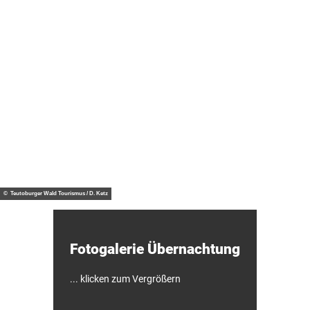
mbH
o
und
Co K
d
G
g
e
b
i
s
S
Tipp
c
H
h
A
l
V
a
E
f
R
-
© HA
ÜF
VERG
G
F
ab €
OH H
otel
O
a
60,-
H
s
W
s
a
© Teutoburger Wald Tourismus / D. Ketz
n
d
e
r
Fotogalerie ­Übernachtung
-
&
F
a
... klicken zum Vergrößern
h
r
r