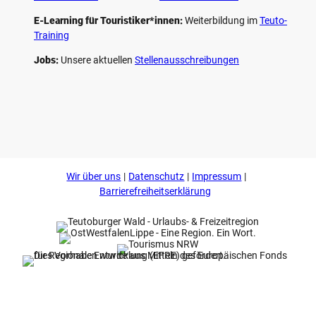
E-Learning für Touristiker*innen:
Weiterbildung im
Teuto-
Training
Jobs:
Unsere aktuellen
Stellenausschreibungen
F
P
Y
I
a
i
o
n
c
n
u
s
e
t
t
t
b
e
u
a
o
r
b
g
Wir über uns
Datenschutz
Impressum
o
e
e
r
k
s
a
Barrierefreiheitserklärung
t
m