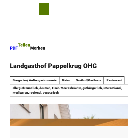
Z
u
T
Merkzettel
Suche
Menü
m
e
I
i
n
l
h
e
a
n
Teilen
PDF
Merken
l
t
Landgasthof Pappelkrug OHG
Biergarten/ Außengastronomie
Bistro
Gasthof/Gasthaus
Restaurant
allergiefreundlich, deutsch, Fisch/Meeresfrüchte, gutbürgerlich, international,
mediterran, regional, vegetarisch