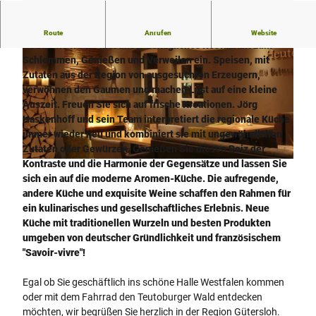
Gemütlich einkehren und sich verwöhnen lassen!
Route
Anrufen
Website
Heute wie früher lädt unser behagliches Restaurant zum
Schlemmen, Genießen und Verweilen ein. Speisen, mit
Zutaten aus der Region von ausgesuchten Erzeugern,
verwöhnen den Gaumen und machen Lust auf eine kleine
Auszeit. Freuen Sie sich auf frische Kreationen. Jörg
Haskenhoff und sein Team interpretiert die regionale Küche
©
CC-BY-SA
immer wieder neu und kombiniert sie mit ungewöhnlichen
Zutaten oder Gewürzen. Genießen Sie diesen Reiz der
Kontraste und die Harmonie der Gegensätze und lassen Sie
©
CC-BY-SA
sich ein auf die moderne Aromen-Küche. Die aufregende,
andere Küche und exquisite Weine schaffen den Rahmen für
ein kulinarisches und gesellschaftliches Erlebnis. Neue
Küche mit traditionellen Wurzeln und besten Produkten
umgeben von deutscher Gründlichkeit und französischem
"Savoir-vivre"!
Egal ob Sie geschäftlich ins schöne Halle Westfalen kommen
oder mit dem Fahrrad den Teutoburger Wald entdecken
möchten, wir begrüßen Sie herzlich in der Region Gütersloh.