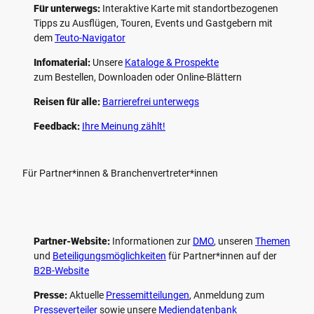
Für unterwegs:
Interaktive Karte mit standort­bezogenen
Tipps zu Ausflügen, Touren, Events und Gastgebern mit
dem
Teuto-Navigator
Infomaterial:
Unsere
Kataloge & Prospekte
zum Bestellen, Downloaden oder Online-Blättern
Reisen für alle:
Barrierefrei unterwegs
Feedback:
Ihre Meinung zählt!
Für Partner*innen & Branchenvertreter*innen
Partner-Website:
Informationen zur
DMO
, unseren ­
Themen
und
Beteiligungs­möglichkeiten
für Partner*innen auf der
B2B-Website
Presse:
Aktuelle
Pressemitteilungen
, Anmeldung zum
Presseverteiler
sowie unsere
Mediendatenbank