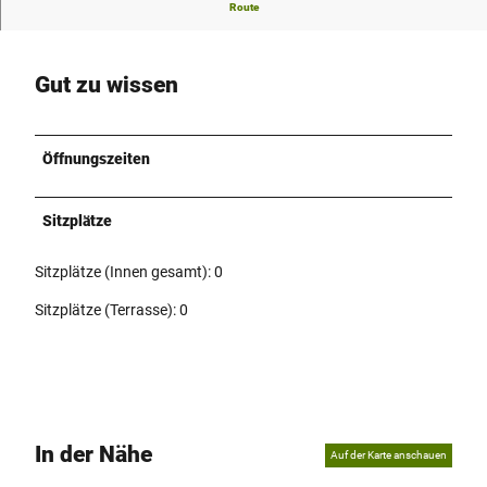
Die Gaststätte im Schützenhaus Schötmar.
Route
Gut zu wissen
Öffnungszeiten
Sitzplätze
Sitzplätze (Innen gesamt): 0
Sitzplätze (Terrasse): 0
In der Nähe
Auf der Karte anschauen