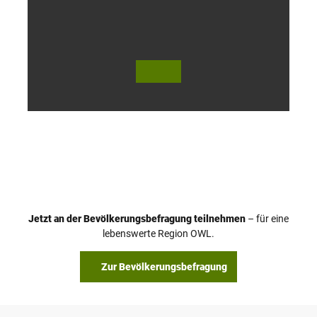
h
© Te
© Te
utob
utob
urger
urger
Wald
Wald
Touri
Touri
smus
smus
/ D. K
/ D. K
etz
etz
Jetzt an der Bevölkerungsbefragung teilnehmen
– für eine
lebenswerte Region OWL.
Zur Bevölkerungsbefragung