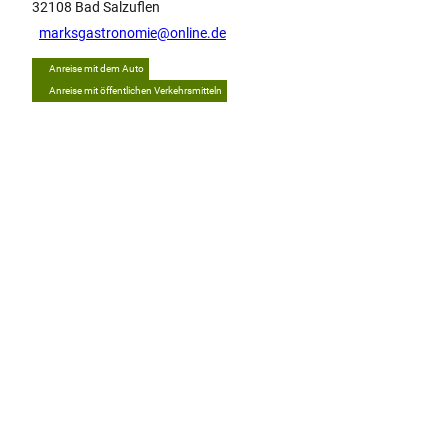
32108
Bad Salzuflen
marksgastronomie@online.de
Anreise mit dem Auto
Anreise mit öffentlichen Verkehrsmitteln
Tipp
D