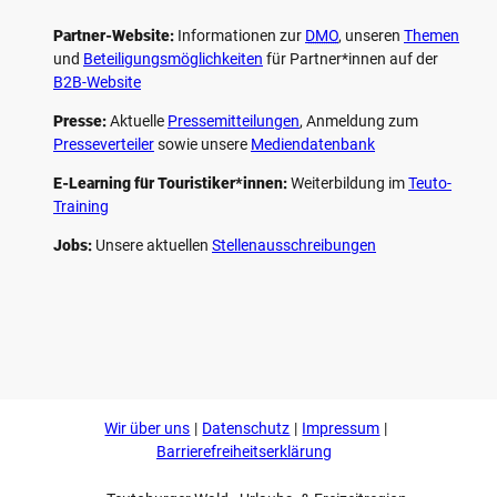
Partner-Website:
Informationen zur
DMO
, unseren ­
Themen
und
Beteiligungs­möglichkeiten
für Partner*innen auf der
B2B-Website
Presse:
Aktuelle
Pressemitteilungen
, Anmeldung zum
Presseverteiler
sowie unsere
Mediendatenbank
E-Learning für Touristiker*innen:
Weiterbildung im
Teuto-
Training
Jobs:
Unsere aktuellen
Stellenausschreibungen
F
P
Y
I
a
i
o
n
c
n
u
s
e
t
t
t
b
e
u
a
o
r
b
g
Wir über uns
Datenschutz
Impressum
o
e
e
r
k
s
a
Barrierefreiheitserklärung
t
m