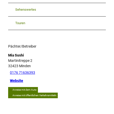
Sehenswertes
Touren
Pächter/Betreiber
Mia Sushi
Martinitreppe 2
32423
Minden
0176 71636393
Website
Anreise mit dem Auto
Anreise mit öffentlichen Verkehrsmitteln