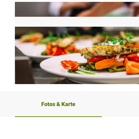
© Zhuravleva Katia (Symbolbild), AdobeStock_306109444_Zhuravleva Katia |
CC-BY-NC-ND
Fotos & Karte