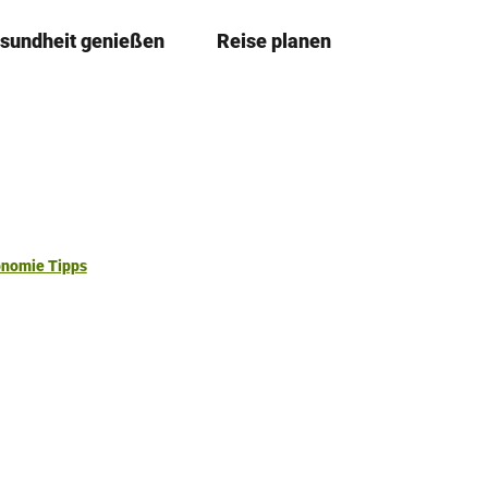
sundheit genießen
Reise planen
T
Merkzettel
Suche
e
i
l
e
n
onomie Tipps