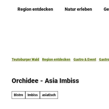
Z
Region entdecken
Natur erleben
Ge
u
m
I
n
h
a
l
t
Teutoburger Wald
Region entdecken
Gastro & Event
Gastr
Orchidee - Asia Imbiss
Bistro
Imbiss
asiatisch