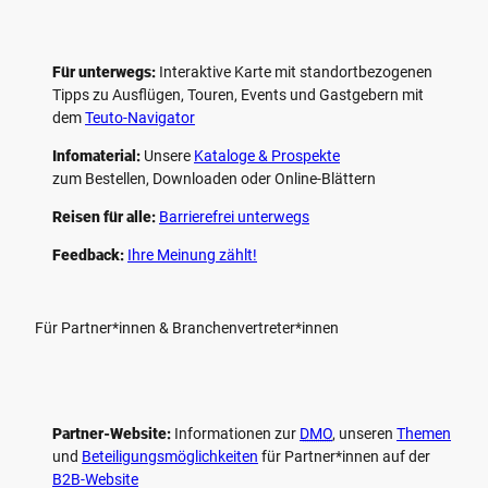
Für unterwegs:
Interaktive Karte mit standort­bezogenen
Tipps zu Ausflügen, Touren, Events und Gastgebern mit
dem
Teuto-Navigator
Infomaterial:
Unsere
Kataloge & Prospekte
zum Bestellen, Downloaden oder Online-Blättern
Reisen für alle:
Barrierefrei unterwegs
Feedback:
Ihre Meinung zählt!
Für Partner*innen & Branchenvertreter*innen
Partner-Website:
Informationen zur
DMO
, unseren ­
Themen
und
Beteiligungs­möglichkeiten
für Partner*innen auf der
B2B-Website