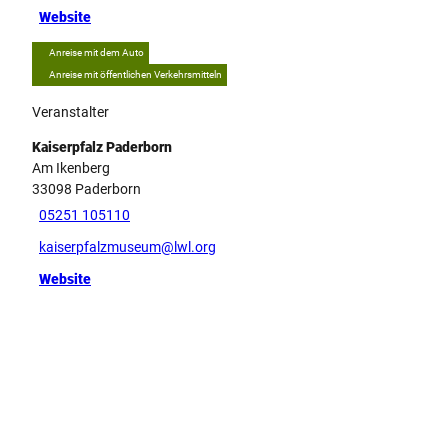
Website
Anreise mit dem Auto
Anreise mit öffentlichen Verkehrsmitteln
Veranstalter
Kaiserpfalz Paderborn
Am Ikenberg
33098
Paderborn
05251 105110
kaiserpfalzmuseum@lwl.org
Website