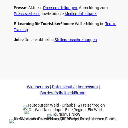
Presse:
Aktuelle
Pressemitteilungen
, Anmeldung zum
Presseverteiler
sowie unsere
Mediendatenbank
E-Learning für Touristiker*innen:
Weiterbildung im
Teuto-
Training
Jobs:
Unsere aktuellen
Stellenausschreibungen
F
P
Y
I
a
i
o
n
c
n
u
s
e
t
t
t
b
e
u
a
o
r
b
g
Wir über uns
Datenschutz
Impressum
o
e
e
r
k
s
a
Barrierefreiheitserklärung
t
m