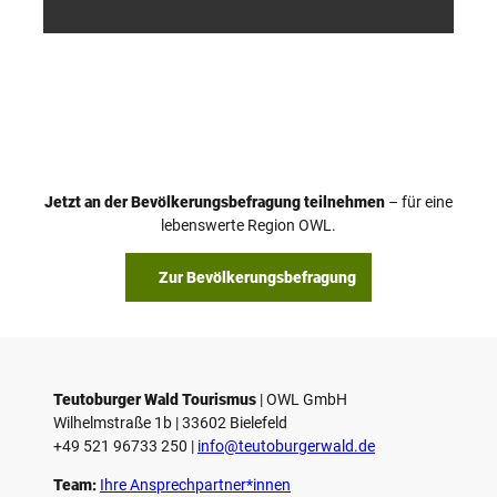
/ D. K
/ D. K
etz
etz
Jetzt an der Bevölkerungsbefragung teilnehmen
– für eine
lebenswerte Region OWL.
Zur Bevölkerungsbefragung
Teutoburger Wald Tourismus
| ­OWL GmbH
Wilhelmstraße 1b | ­33602 Bielefeld
+49 521 96733 250 |
­info@teutoburgerwald.de
Team:
Ihre Ansprechpartner*innen