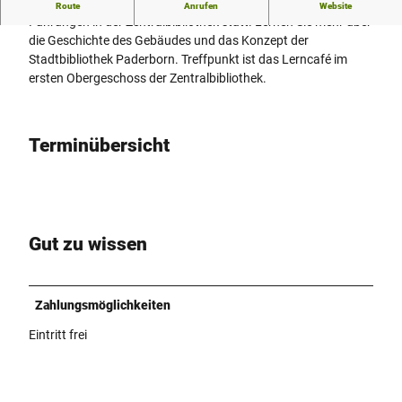
Jeden ersten Donnerstag im Monat um 16 Uhr finden offene
Route
Anrufen
Website
Führungen in der Zentralbibliothek statt. Lernen Sie mehr über
die Geschichte des Gebäudes und das Konzept der
Stadtbibliothek Paderborn. Treffpunkt ist das Lerncafé im
ersten Obergeschoss der Zentralbibliothek.
Terminübersicht
Gut zu wissen
Zahlungsmöglichkeiten
Eintritt frei