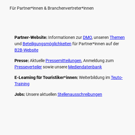
Für Partner*innen & Branchenvertreter*innen
Partner-Website:
Informationen zur
DMO
, unseren ­
Themen
und
Beteiligungs­möglichkeiten
für Partner*innen auf der
B2B-Website
Presse:
Aktuelle
Pressemitteilungen
, Anmeldung zum
Presseverteiler
sowie unsere
Mediendatenbank
E-Learning für Touristiker*innen:
Weiterbildung im
Teuto-
Training
Jobs:
Unsere aktuellen
Stellenausschreibungen
F
P
Y
I
a
i
o
n
c
n
u
s
e
t
t
t