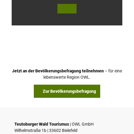
© Te
© Te
utob
utob
urger
urger
Wald
Wald
Touri
Touri
smus
smus
/ D. K
/ D. K
etz
etz
Jetzt an der Bevölkerungsbefragung teilnehmen
– für eine
lebenswerte Region OWL.
Zur Bevölkerungsbefragung
Teutoburger Wald Tourismus
| ­OWL GmbH
Wilhelmstraße 1b | ­33602 Bielefeld