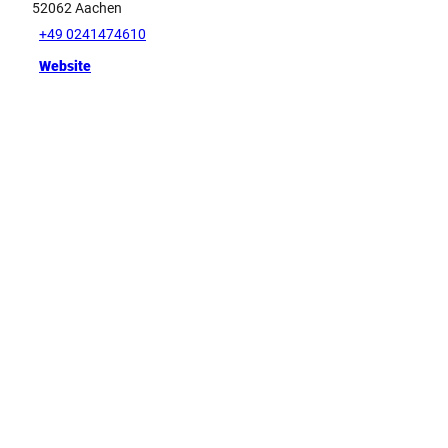
52062
Aachen
+49 0241474610
Website
Tipp
D
e