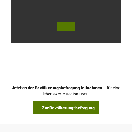
© Te
© Te
utob
utob
urger
urger
Wald
Wald
Touri
Touri
smus
smus
/ D. K
/ D. K
etz
etz
Jetzt an der Bevölkerungsbefragung teilnehmen
– für eine
lebenswerte Region OWL.
Zur Bevölkerungsbefragung